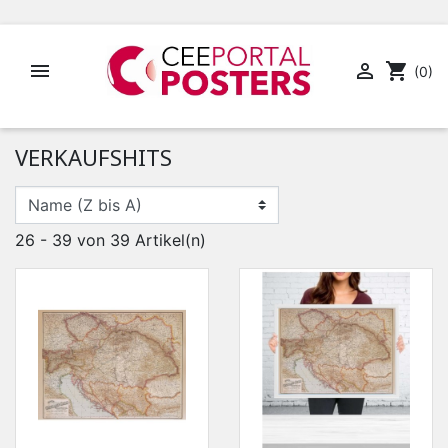


shopping_cart
(0)
VERKAUFSHITS
26 - 39 von 39 Artikel(n)