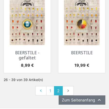
BIERSTILE -
BIERSTILE
gefaltet
Preis
Preis
8,99 €
19,99 €
26 - 39 von 39 Artikel(n)
Zurück
Weiter

1
2


Zum Seitenanfang