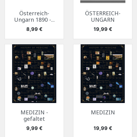
Österreich-
ÖSTERREICH-
Ungarn 1890 -...
UNGARN
Preis
Preis
8,99 €
19,99 €
MEDIZIN -
MEDIZIN
gefaltet
Preis
Preis
9,99 €
19,99 €