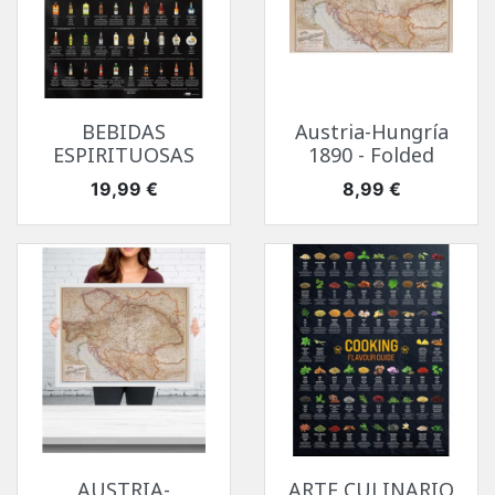
BEBIDAS
Austria-Hungría
ESPIRITUOSAS
1890 - Folded
Precio
Precio
19,99 €
8,99 €
AUSTRIA-
ARTE CULINARIO