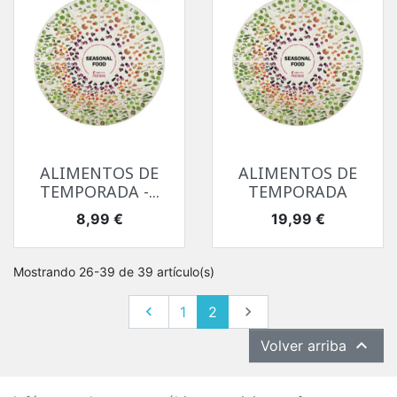
ALIMENTOS DE
ALIMENTOS DE
TEMPORADA -...
TEMPORADA
Precio
Precio
8,99 €
19,99 €
Mostrando 26-39 de 39 artículo(s)
Anterior
Siguiente

1
2


Volver arriba