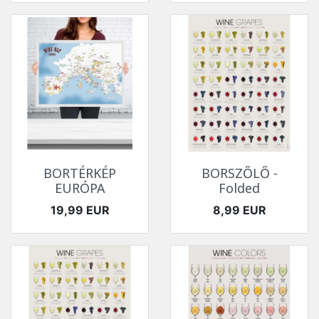
BORTÉRKÉP
BORSZŐLŐ -
EURÓPA
Folded
Ár
Ár
19,99 EUR
8,99 EUR