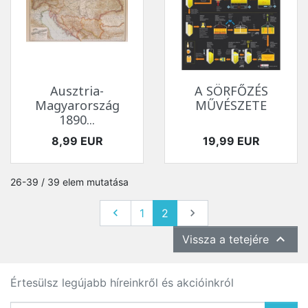
Ausztria-
A SÖRFŐZÉS
Magyarország
MŰVÉSZETE
1890...
Ár
Ár
8,99 EUR
19,99 EUR
26-39 / 39 elem mutatása
Előző
Következő

1
2


Vissza a tetejére
Értesülsz legújabb híreinkről és akcióinkról