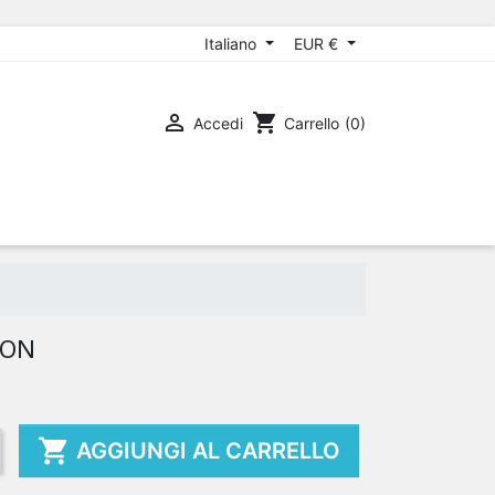
Italiano
EUR €

shopping_cart
Accedi
Carrello
(0)
HON

AGGIUNGI AL CARRELLO