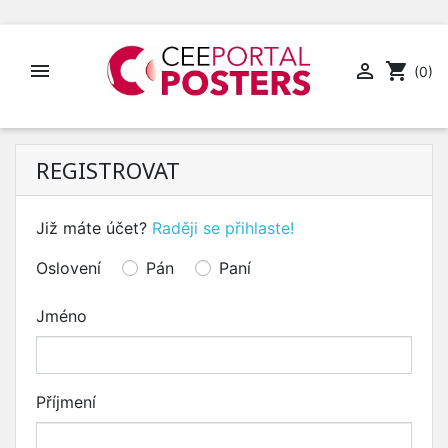


shopping_cart
(0)
REGISTROVAT
Již máte účet?
Raději se přihlaste!
Oslovení
Pán
Paní
Jméno
Příjmení