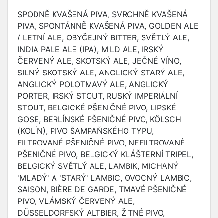
SPODNĚ KVAŠENÁ PIVA, SVRCHNĚ KVAŠENÁ
PIVA, SPONTÁNNĚ KVAŠENÁ PIVA, GOLDEN ALE
/ LETNÍ ALE, OBYČEJNÝ BITTER, SVĚTLÝ ALE,
INDIA PALE ALE (IPA), MILD ALE, IRSKÝ
ČERVENÝ ALE, SKOTSKÝ ALE, JEČNÉ VÍNO,
SILNÝ SKOTSKÝ ALE, ANGLICKÝ STARÝ ALE,
ANGLICKÝ POLOTMAVÝ ALE, ANGLICKÝ
PORTER, IRSKÝ STOUT, RUSKÝ IMPERIÁLNÍ
STOUT, BELGICKÉ PŠENIČNÉ PIVO, LIPSKÉ
GOSE, BERLÍNSKÉ PŠENIČNÉ PIVO, KÖLSCH
(KOLÍN), PIVO ŠAMPAŇSKÉHO TYPU,
FILTROVANÉ PŠENIČNÉ PIVO, NEFILTROVANÉ
PŠENIČNÉ PIVO, BELGICKÝ KLÁŠTERNÍ TRIPEL,
BELGICKÝ SVĚTLÝ ALE, LAMBIK, MICHANÝ
'MLADÝ' A 'STARÝ' LAMBIC, OVOCNÝ LAMBIC,
SAISON, BIÈRE DE GARDE, TMAVÉ PŠENIČNÉ
PIVO, VLÁMSKÝ ČERVENÝ ALE,
DÜSSELDORFSKÝ ALTBIER, ŽITNÉ PIVO,