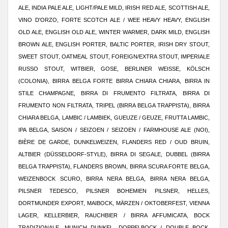
ALE, INDIA PALE ALE, LIGHT/PALE MILD, IRISH RED ALE, SCOTTISH ALE,
VINO D'ORZO, FORTE SCOTCH ALE / WEE HEAVY HEAVY, ENGLISH
OLD ALE, ENGLISH OLD ALE, WINTER WARMER, DARK MILD, ENGLISH
BROWN ALE, ENGLISH PORTER, BALTIC PORTER, IRISH DRY STOUT,
SWEET STOUT, OATMEAL STOUT, FOREIGN/EXTRA STOUT, IMPERIALE
RUSSO STOUT, WITBIER, GOSE, BERLINER WEISSE, KÖLSCH
(COLONIA), BIRRA BELGA FORTE BIRRA CHIARA CHIARA, BIRRA IN
STILE CHAMPAGNE, BIRRA DI FRUMENTO FILTRATA, BIRRA DI
FRUMENTO NON FILTRATA, TRIPEL (BIRRA BELGA TRAPPISTA), BIRRA
CHIARA BELGA, LAMBIC / LAMBIEK, GUEUZE / GEUZE, FRUTTA LAMBIC,
IPA BELGA, SAISON / SEIZOEN / SEIZOEN / FARMHOUSE ALE (NOI),
BIÈRE DE GARDE, DUNKELWEIZEN, FLANDERS RED / OUD BRUIN,
ALTBIER (DÜSSELDORF-STYLE), BIRRA DI SEGALE, DUBBEL (BIRRA
BELGA TRAPPISTA), FLANDERS BROWN, BIRRA SCURA FORTE BELGA,
WEIZENBOCK SCURO, BIRRA NERA BELGA, BIRRA NERA BELGA,
PILSNER TEDESCO, PILSNER BOHEMIEN PILSNER, HELLES,
DORTMUNDER EXPORT, MAIBOCK, MÄRZEN / OKTOBERFEST, VIENNA
LAGER, KELLERBIER, RAUCHBIER / BIRRA AFFUMICATA, BOCK
TRADIZIONALE, MUNICH DUNKEL, DOPPELBOCK / DOUBLE BOCK,