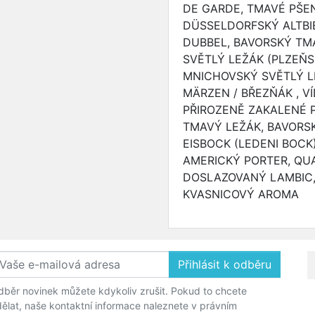
DE GARDE, TMAVÉ PŠEN
DÜSSELDORFSKÝ ALTBIE
DUBBEL, BAVORSKÝ TM
SVĚTLÝ LEŽÁK (PLZEŇS
MNICHOVSKÝ SVĚTLÝ L
MÄRZEN / BŘEZŇÁK , V
PŘIROZENĚ ZAKALENÉ P
TMAVÝ LEŽÁK, BAVORS
EISBOCK (LEDENI BOCK)
AMERICKÝ PORTER, QUA
DOSLAZOVANÝ LAMBIC
KVASNICOVÝ AROMA
Přihlásit k odběru
běr novinek můžete kdykoliv zrušit. Pokud to chcete
ělat, naše kontaktní informace naleznete v právním