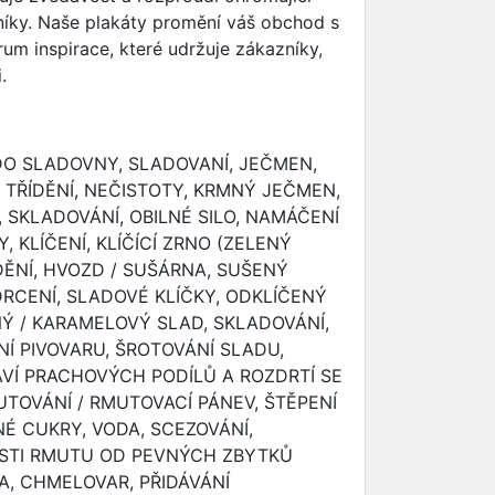
níky. Naše plakáty promění váš obchod s
um inspirace, které udržuje zákazníky,
.
DO SLADOVNY, SLADOVANÍ, JEČMEN,
A TŘÍDĚNÍ, NEČISTOTY, KRMNÝ JEČMEN,
SKLADOVÁNÍ, OBILNÉ SILO, NAMÁČENÍ
, KLÍČENÍ, KLÍČÍCÍ ZRNO (ZELENÝ
ĚNÍ, HVOZD / SUŠÁRNA, SUŠENÝ
DRCENÍ, SLADOVÉ KLÍČKY, ODKLÍČENÝ
NÝ / KARAMELOVÝ SLAD, SKLADOVÁNÍ,
NÍ PIVOVARU, ŠROTOVÁNÍ SLADU,
VÍ PRACHOVÝCH PODÍLŮ A ROZDRTÍ SE
TOVÁNÍ / RMUTOVACÍ PÁNEV, ŠTĚPENÍ
É CUKRY, VODA, SCEZOVÁNÍ,
STI RMUTU OD PEVNÝCH ZBYTKŮ
A, CHMELOVAR, PŘIDÁVÁNÍ