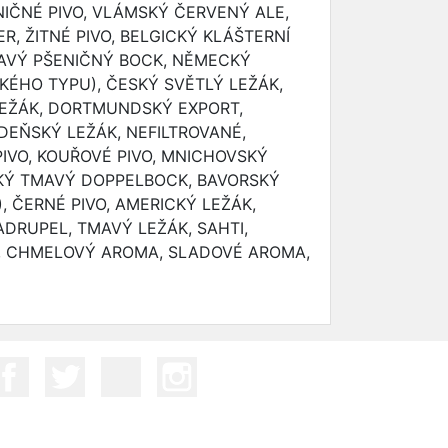
IČNÉ PIVO, VLÁMSKÝ ČERVENÝ ALE,
R, ŽITNÉ PIVO, BELGICKÝ KLÁŠTERNÍ
AVÝ PŠENIČNÝ BOCK, NĚMECKÝ
KÉHO TYPU), ČESKÝ SVĚTLÝ LEŽÁK,
EŽÁK, DORTMUNDSKÝ EXPORT,
ÍDEŇSKÝ LEŽÁK, NEFILTROVANÉ,
IVO, KOUŘOVÉ PIVO, MNICHOVSKÝ
KÝ TMAVÝ DOPPELBOCK, BAVORSKÝ
, ČERNÉ PIVO, AMERICKÝ LEŽÁK,
DRUPEL, TMAVÝ LEŽÁK, SAHTI,
, CHMELOVÝ AROMA, SLADOVÉ AROMA,