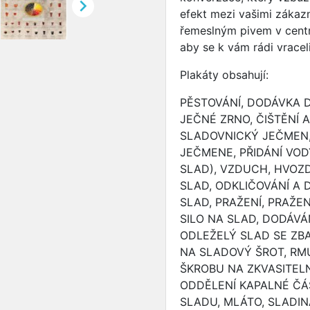

efekt mezi vašimi zákaz
řemeslným pivem v centr
aby se k vám rádi vraceli
Plakáty obsahují:
PĚSTOVÁNÍ, DODÁVKA 
JEČNÉ ZRNO, ČIŠTĚNÍ 
SLADOVNICKÝ JEČMEN, 
JEČMENE, PŘIDÁNÍ VODY
SLAD), VZDUCH, HVOZD
SLAD, ODKLIČOVÁNÍ A 
SLAD, PRAŽENÍ, PRAŽE
SILO NA SLAD, DODÁVÁ
ODLEŽELÝ SLAD SE ZBA
NA SLADOVÝ ŠROT, RMU
ŠKROBU NA ZKVASITELN
ODDĚLENÍ KAPALNÉ ČÁ
SLADU, MLÁTO, SLADIN