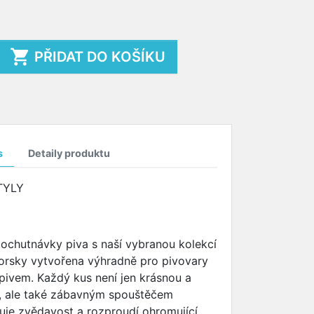

PŘIDAT DO KOŠÍKU
s
Detaily produktu
TYLY
 ochutnávky piva s naší vybranou kolekcí
torsky vytvořena výhradně pro pivovary
ivem. Každý kus není jen krásnou a
í, ale také zábavným spouštěčem
uje zvědavost a rozproudí ohromující