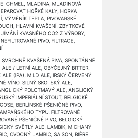
, CHMEL, MLADINA, MLADINOVÁ
DSEPAROVAT HOŘKÉ KALY, HORKA
, VÝMĚNÍK TEPLA, PIVOVARSKÉ
ZDUCH, HLAVNÍ KVAŠENÍ, ZBYTKOVÉ
, JÍMÁNÍ KVASNÉHO CO2 Z VÝROBY,
NEFILTROVANÉ PIVO, FILTRACE,
Í
, SVRCHNĚ KVAŠENÁ PIVA, SPONTÁNNĚ
ALE / LETNÍ ALE, OBYČEJNÝ BITTER,
 ALE (IPA), MILD ALE, IRSKÝ ČERVENÝ
NÉ VÍNO, SILNÝ SKOTSKÝ ALE,
 ANGLICKÝ POLOTMAVÝ ALE, ANGLICKÝ
RUSKÝ IMPERIÁLNÍ STOUT, BELGICKÉ
 GOSE, BERLÍNSKÉ PŠENIČNÉ PIVO,
 ŠAMPAŇSKÉHO TYPU, FILTROVANÉ
TROVANÉ PŠENIČNÉ PIVO, BELGICKÝ
LGICKÝ SVĚTLÝ ALE, LAMBIK, MICHANÝ
BIC, OVOCNÝ LAMBIC, SAISON, BIÈRE