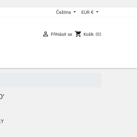
Čeština
EUR €

shopping_cart
Přihlásit se
Košík
(0)
O'
LY