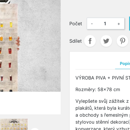
Počet
-
+
Sdílet
Popi
VÝROBA PIVA + PIVNÍ S
Rozměry: 58x78 cm
Vylepšete svůj zážitek z
plakátů, která byla kurá
a obchody s řemeslným p
stylovou stěnní dekorac
konverzace, který vzbuz