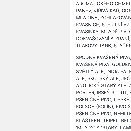
AROMATICKÉHO CHMELE
PÁNEV, VÍŘIVÁ KÁĎ, O
MLADINA, ZCHLAZOVÁNÍ
KVASNICE, STERILNÍ V
KVASINKY, MLADÉ PIVO
DOKVAŠOVÁNÍ A ZRÁNÍ, 
TLAKOVÝ TANK, STÁČEN
SPODNĚ KVAŠENÁ PIVA
KVAŠENÁ PIVA, GOLDEN 
SVĚTLÝ ALE, INDIA PALE
ALE, SKOTSKÝ ALE, JEČ
ANGLICKÝ STARÝ ALE,
PORTER, IRSKÝ STOUT, 
PŠENIČNÉ PIVO, LIPSKÉ
KÖLSCH (KOLÍN), PIVO
PŠENIČNÉ PIVO, NEFIL
KLÁŠTERNÍ TRIPEL, BE
'MLADÝ' A 'STARÝ' LAM