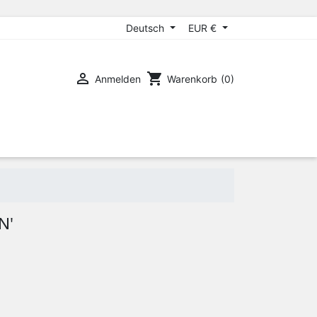
Deutsch
EUR €

shopping_cart
Anmelden
Warenkorb
(0)
N'