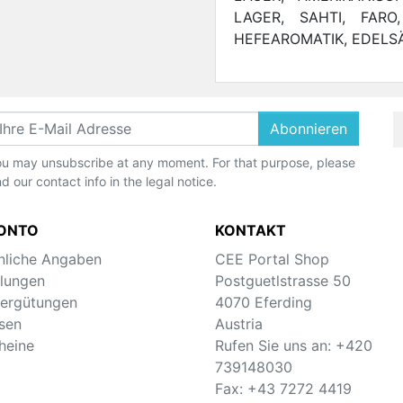
LAGER, SAHTI, FARO
HEFEAROMATIK, EDELS
Abonnieren
u may unsubscribe at any moment. For that purpose, please
nd our contact info in the legal notice.
KONTO
KONTAKT
nliche Angaben
CEE Portal Shop
llungen
Postguetlstrasse 50
ergütungen
4070 Eferding
sen
Austria
heine
Rufen Sie uns an:
+420
739148030
Fax:
+43 7272 4419