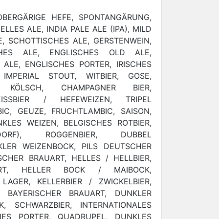
OBERGÄRIGE HEFE, SPONTANGÄRUNG,
ELLES ALE, INDIA PALE ALE (IPA), MILD
E, SCHOTTISCHES ALE, GERSTENWEIN,
CHES ALE, ENGLISCHES OLD ALE,
ALE, ENGLISCHES PORTER, IRISCHES
IMPERIAL STOUT, WITBIER, GOSE,
, KÖLSCH, CHAMPAGNER BIER,
EISSBIER / HEFEWEIZEN, TRIPEL
BIC, GEUZE, FRUCHTLAMBIC, SAISON,
KLES WEIZEN, BELGISCHES ROTBIER,
DORF), ROGGENBIER, DUBBEL
NKLER WEIZENBOCK, PILS DEUTSCHER
SCHER BRAUART, HELLES / HELLBIER,
RT, HELLER BOCK / MAIBOCK,
LAGER, KELLERBIER / ZWICKELBIER,
S BAYERISCHER BRAUART, DUNKLER
K, SCHWARZBIER, INTERNATIONALES
HES PORTER, QUADRUPEL, DUNKLES