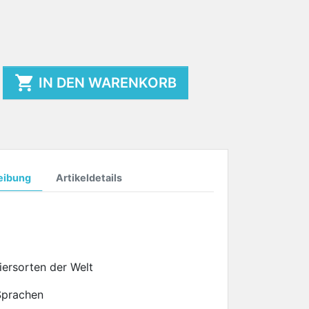

IN DEN WARENKORB
eibung
Artikeldetails
iersorten der Welt
 Sprachen