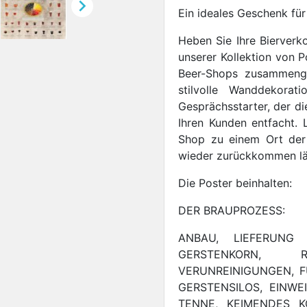

Ein ideales Geschenk für
Heben Sie Ihre Bierverk
unserer Kollektion von P
Beer-Shops zusammenges
stilvolle Wanddekorat
Gesprächsstarter, der d
Ihren Kunden entfacht. 
Shop zu einem Ort der
wieder zurückkommen lä
Die Poster beinhalten:
DER BRAUPROZESS:
ANBAU, LIEFERUNG
GERSTENKORN, 
VERUNREINIGUNGEN, F
GERSTENSILOS, EINWE
TENNE, KEIMENDES K