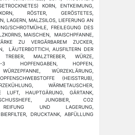
GETROCKNETES) KORN, ENTKEIMUNG,
KORN, RÖSTER, GERÖSTETES,
N, LAGERN, MALZSILOS, LIEFERUNG AN
UNG/SCHROTMÜHLE, FREILEGUNG DES
LZKORNS, MAISCHEN, MAISCHPFANNE,
ÄRKE ZU VERGÄRBAREM ZUCKER,
N, LÄUTERBOTTICH, AUSFILTERN DER
E, TREBER, MALZTREBER, WÜRZE,
2-3 HOPFENGABEN, HOPFEN,
 WÜRZEPFANNE, WÜRZEKLÄRUNG,
PFENSCHWEBSTOFFE (HEISSTRUB),
ZEKÜHLUNG, WÄRMETAUSCHER,
LE LUFT, HAUPTGÄRUNG, GÄRTANK,
SCHUSSHEFE, JUNGBIER, CO2
, REIFUNG UND LAGERUNG,
 BIERFILTER, DRUCKTANK, ABFÜLLUNG