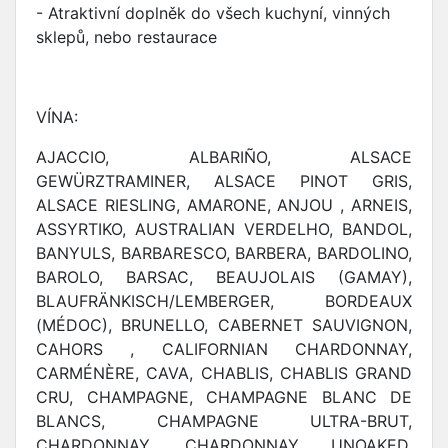
- Atraktivní doplněk do všech kuchyní, vinných
sklepů, nebo restaurace
VÍNA:
AJACCIO, ALBARIÑO, ALSACE
GEWÜRZTRAMINER, ALSACE PINOT GRIS,
ALSACE RIESLING, AMARONE, ANJOU , ARNEIS,
ASSYRTIKO, AUSTRALIAN VERDELHO, BANDOL,
BANYULS, BARBARESCO, BARBERA, BARDOLINO,
BAROLO, BARSAC, BEAUJOLAIS (GAMAY),
BLAUFRÄNKISCH/LEMBERGER, BORDEAUX
(MÉDOC), BRUNELLO, CABERNET SAUVIGNON,
CAHORS , CALIFORNIAN CHARDONNAY,
CARMÉNÈRE, CAVA, CHABLIS, CHABLIS GRAND
CRU, CHAMPAGNE, CHAMPAGNE BLANC DE
BLANCS, CHAMPAGNE ULTRA-BRUT,
CHARDONNAY, CHARDONNAY UNOAKED,