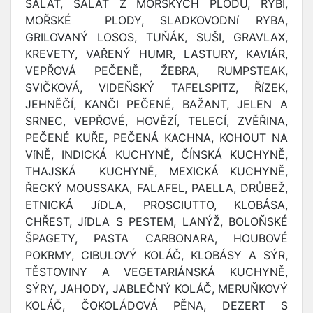
SALÁT, SALÁT Z MOŘSKÝCH PLODŮ, RYBI,
MOŘSKÉ PLODY, SLADKOVODNí RYBA,
GRILOVANÝ LOSOS, TUŇÁK, SUŠI, GRAVLAX,
KREVETY, VAŘENÝ HUMR, LASTURY, KAVIÁR,
VEPŘOVÁ PEČENĚ, ŽEBRA, RUMPSTEAK,
SVIČKOVÁ, VIDEŇSKÝ TAFELSPITZ, ŘíZEK,
JEHNĚČÍ, KANČI PEČENÉ, BAŽANT, JELEN A
SRNEC, VEPŘOVÉ, HOVĚZÍ, TELECÍ, ZVĚŘINA,
PEČENÉ KUŘE, PEČENÁ KACHNA, KOHOUT NA
VíNĚ, INDICKÁ KUCHYNĚ, ČÍNSKÁ KUCHYNĚ,
THAJSKÁ KUCHYNĚ, MEXICKÁ KUCHYNĚ,
ŘECKÝ MOUSSAKA, FALAFEL, PAELLA, DRŮBEŽ,
ETNICKÁ JíDLA, PROSCIUTTO, KLOBÁSA,
CHŘEST, JíDLA S PESTEM, LANÝŽ, BOLOŇSKÉ
ŠPAGETY, PASTA CARBONARA, HOUBOVÉ
POKRMY, CIBULOVÝ KOLÁČ, KLOBÁSY A SÝR,
TĚSTOVINY A VEGETARIÁNSKÁ KUCHYNĚ,
SÝRY, JAHODY, JABLEČNÝ KOLÁČ, MERUŇKOVÝ
KOLÁČ, ČOKOLÁDOVÁ PĚNA, DEZERT S