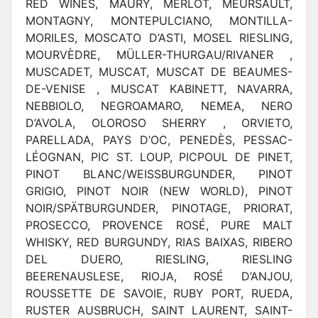
RED WINES, MAURY, MERLOT, MEURSAULT,
MONTAGNY, MONTEPULCIANO, MONTILLA-
MORILES, MOSCATO D’ASTI, MOSEL RIESLING,
MOURVÈDRE, MÜLLER-THURGAU/RIVANER ,
MUSCADET, MUSCAT, MUSCAT DE BEAUMES-
DE-VENISE , MUSCAT KABINETT, NAVARRA,
NEBBIOLO, NEGROAMARO, NEMEA, NERO
D’AVOLA, OLOROSO SHERRY , ORVIETO,
PARELLADA, PAYS D’OC, PENEDÈS, PESSAC-
LÉOGNAN, PIC ST. LOUP, PICPOUL DE PINET,
PINOT BLANC/WEISSBURGUNDER, PINOT
GRIGIO, PINOT NOIR (NEW WORLD), PINOT
NOIR/SPÄTBURGUNDER, PINOTAGE, PRIORAT,
PROSECCO, PROVENCE ROSÉ, PURE MALT
WHISKY, RED BURGUNDY, RIAS BAIXAS, RIBERO
DEL DUERO, RIESLING, RIESLING
BEERENAUSLESE, RIOJA, ROSÉ D’ANJOU,
ROUSSETTE DE SAVOIE, RUBY PORT, RUEDA,
RUSTER AUSBRUCH, SAINT LAURENT, SAINT-