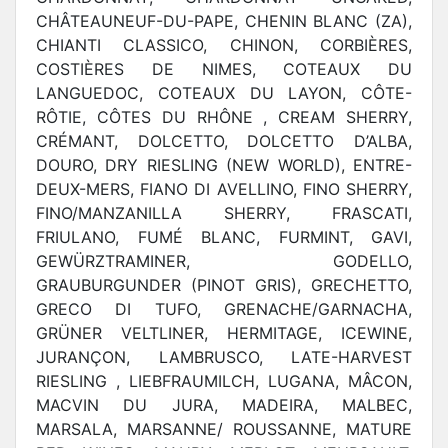
CHÂTEAUNEUF-DU-PAPE, CHENIN BLANC (ZA),
CHIANTI CLASSICO, CHINON, CORBIÈRES,
COSTIÈRES DE NIMES, COTEAUX DU
LANGUEDOC, COTEAUX DU LAYON, CÔTE-
RÔTIE, CÔTES DU RHÔNE , CREAM SHERRY,
CRÉMANT, DOLCETTO, DOLCETTO D’ALBA,
DOURO, DRY RIESLING (NEW WORLD), ENTRE-
DEUX-MERS, FIANO DI AVELLINO, FINO SHERRY,
FINO/MANZANILLA SHERRY, FRASCATI,
FRIULANO, FUMÉ BLANC, FURMINT, GAVI,
GEWÜRZTRAMINER, GODELLO,
GRAUBURGUNDER (PINOT GRIS), GRECHETTO,
GRECO DI TUFO, GRENACHE/GARNACHA,
GRÜNER VELTLINER, HERMITAGE, ICEWINE,
JURANÇON, LAMBRUSCO, LATE-HARVEST
RIESLING , LIEBFRAUMILCH, LUGANA, MÂCON,
MACVIN DU JURA, MADEIRA, MALBEC,
MARSALA, MARSANNE/ ROUSSANNE, MATURE