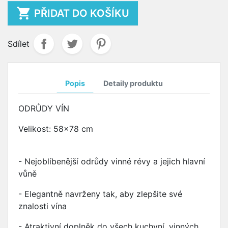

PŘIDAT DO KOŠÍKU
Sdílet
Popis
Detaily produktu
ODRŮDY VÍN
Velikost: 58x78 cm
- Nejoblíbenější odrůdy vinné révy a jejich hlavní
vůně
- Elegantně navrženy tak, aby zlepšite své
znalosti vína
- Atraktivní doplněk do všech kuchyní, vinných