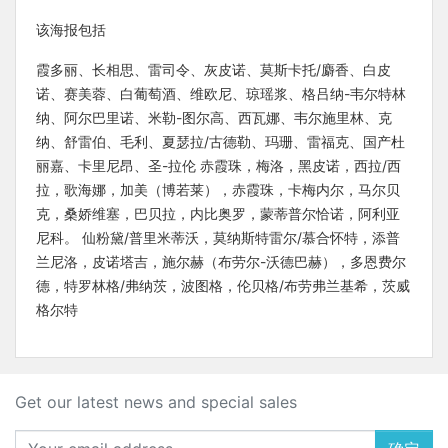
该海报包括
霞多丽、长相思、雷司令、灰皮诺、莫斯卡托/麝香、白皮
诺、赛美蓉、白葡萄酒、维欧尼、琼瑶浆、格吕纳-韦尔特林
纳、阿尔巴里诺、米勒-图尔高、西瓦娜、韦尔施里林、克
纳、舒雷伯、毛利、夏瑟拉/古德勒、玛珊、雷福克、国产杜
丽嘉、卡里尼昂、圣-拉伦 赤霞珠，梅洛，黑皮诺，西拉/西
拉，歌海娜，加美（博若莱），赤霞珠，卡梅内尔，马尔贝
克，桑娇维塞，巴贝拉，内比奥罗，蒙蒂普尔恰诺，阿利亚
尼科。 仙粉黛/普里米蒂沃，莫纳斯特雷尔/慕合怀特，添普
兰尼洛，皮诺塔吉，施尔赫（布劳尔-沃德巴赫），多恩费尔
德，特罗林格/弗纳茨，波图格，伦贝格/布劳弗兰基希，茨威
格尔特
Get our latest news and special sales