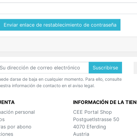
Enviar enlace de restablecimiento de contraseña
Suscribirse
ede darse de baja en cualquier momento. Para ello, consulte
estra información de contacto en el aviso legal.
UENTA
INFORMACIÓN DE LA TIE
mación personal
CEE Portal Shop
os
Postguetlstrasse 50
ras por abono
4070 Eferding
ciones
Austria