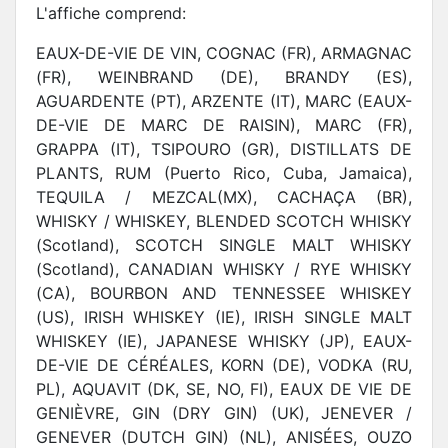
L'affiche comprend:
EAUX-DE-VIE DE VIN, COGNAC (FR), ARMAGNAC
(FR), WEINBRAND (DE), BRANDY (ES),
AGUARDENTE (PT), ARZENTE (IT), MARC (EAUX-
DE-VIE DE MARC DE RAISIN), MARC (FR),
GRAPPA (IT), TSIPOURO (GR), DISTILLATS DE
PLANTS, RUM (Puerto Rico, Cuba, Jamaica),
TEQUILA / MEZCAL(MX), CACHAÇA (BR),
WHISKY / WHISKEY, BLENDED SCOTCH WHISKY
(Scotland), SCOTCH SINGLE MALT WHISKY
(Scotland), CANADIAN WHISKY / RYE WHISKY
(CA), BOURBON AND TENNESSEE WHISKEY
(US), IRISH WHISKEY (IE), IRISH SINGLE MALT
WHISKEY (IE), JAPANESE WHISKY (JP), EAUX-
DE-VIE DE CÉRÉALES, KORN (DE), VODKA (RU,
PL), AQUAVIT (DK, SE, NO, FI), EAUX DE VIE DE
GENIÈVRE, GIN (DRY GIN) (UK), JENEVER /
GENEVER (DUTCH GIN) (NL), ANISÉES, OUZO