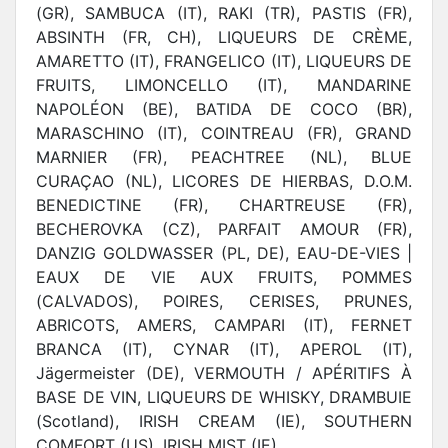
(GR), SAMBUCA (IT), RAKI (TR), PASTIS (FR),
ABSINTH (FR, CH), LIQUEURS DE CRÈME,
AMARETTO (IT), FRANGELICO (IT), LIQUEURS DE
FRUITS, LIMONCELLO (IT), MANDARINE
NAPOLÉON (BE), BATIDA DE COCO (BR),
MARASCHINO (IT), COINTREAU (FR), GRAND
MARNIER (FR), PEACHTREE (NL), BLUE
CURAÇAO (NL), LICORES DE HIERBAS, D.O.M.
BENEDICTINE (FR), CHARTREUSE (FR),
BECHEROVKA (CZ), PARFAIT AMOUR (FR),
DANZIG GOLDWASSER (PL, DE), EAU-DE-VIES |
EAUX DE VIE AUX FRUITS, POMMES
(CALVADOS), POIRES, CERISES, PRUNES,
ABRICOTS, AMERS, CAMPARI (IT), FERNET
BRANCA (IT), CYNAR (IT), APEROL (IT),
Jägermeister (DE), VERMOUTH / APÉRITIFS À
BASE DE VIN, LIQUEURS DE WHISKY, DRAMBUIE
(Scotland), IRISH CREAM (IE), SOUTHERN
COMFORT (US), IRISH MIST (IE)