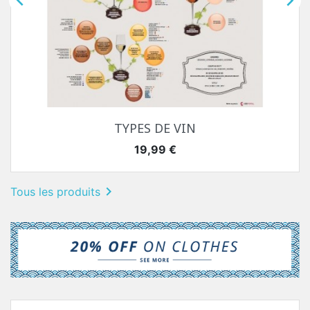


TYPES DE VIN
Prix
19,99 €

Tous les produits