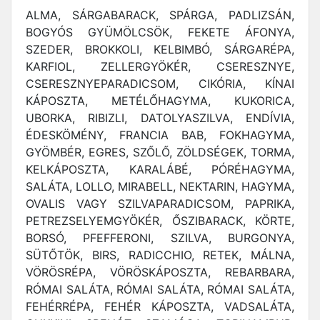
ALMA, SÁRGABARACK, SPÁRGA, PADLIZSÁN,
BOGYÓS GYÜMÖLCSÖK, FEKETE ÁFONYA,
SZEDER, BROKKOLI, KELBIMBÓ, SÁRGARÉPA,
KARFIOL, ZELLERGYÖKÉR, CSERESZNYE,
CSERESZNYEPARADICSOM, CIKÓRIA, KÍNAI
KÁPOSZTA, METÉLŐHAGYMA, KUKORICA,
UBORKA, RIBIZLI, DATOLYASZILVA, ENDÍVIA,
ÉDESKÖMÉNY, FRANCIA BAB, FOKHAGYMA,
GYÖMBÉR, EGRES, SZŐLŐ, ZÖLDSÉGEK, TORMA,
KELKÁPOSZTA, KARALÁBÉ, PÓRÉHAGYMA,
SALÁTA, LOLLO, MIRABELL, NEKTARIN, HAGYMA,
OVALIS VAGY SZILVAPARADICSOM, PAPRIKA,
PETREZSELYEMGYÖKÉR, ŐSZIBARACK, KÖRTE,
BORSÓ, PFEFFERONI, SZILVA, BURGONYA,
SÜTŐTÖK, BIRS, RADICCHIO, RETEK, MÁLNA,
VÖRÖSRÉPA, VÖRÖSKÁPOSZTA, REBARBARA,
RÓMAI SALÁTA, RÓMAI SALÁTA, RÓMAI SALÁTA,
FEHÉRRÉPA, FEHÉR KÁPOSZTA, VADSALÁTA,