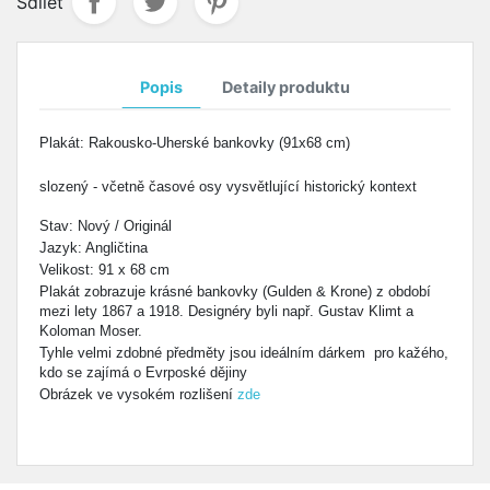
Sdílet
Popis
Detaily produktu
Plakát:
Rakousko-Uherské bankovky
(91x68 cm)
slozený - včetně časové osy vysvětlující historický kontext
Stav: Nový / Originál
Jazyk: Angličtina
Velikost: 91 x 68 cm
Plakát
zobrazuje
krásné
bankovky
(
Gulden
& Krone
) z
období
mezi lety
1867
a 1918.
Designéry
byli
např.
Gustav Klimt
a
Koloman Moser
.
Tyhle velmi zdobné
předměty jsou ideálním dárkem pro kažého,
kdo se zajímá o Evrposké dějiny
Obrázek ve vysokém rozlišení
zde