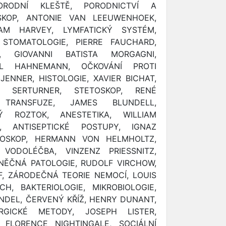
ORODNÍ KLEŠTĚ, PORODNICTVÍ A
SKOP, ANTONIE VAN LEEUWENHOEK,
IAM HARVEY, LYMFATICKÝ SYSTÉM,
STOMATOLOGIE, PIERRE FAUCHARD,
E, GIOVANNI BATISTA MORGAGNI,
EL HAHNEMANN, OČKOVÁNÍ PROTI
ENNER, HISTOLOGIE, XAVIER BICHAT,
CH SERTURNER, STETOSKOP, RENÉ
 TRANSFUZE, JAMES BLUNDELL,
Ý ROZTOK, ANESTETIKA, WILLIAM
, ANTISEPTICKÉ POSTUPY, IGNAZ
MOSKOP, HERMANN VON HELMHOLTZ,
, VODOLÉČBA, VINZENZ PRIESSNITZ,
UNĚČNÁ PATOLOGIE, RUDOLF VIRCHOW,
, ZÁRODEČNÁ TEORIE NEMOCÍ, LOUIS
H, BAKTERIOLOGIE, MIKROBIOLOGIE,
NDEL, ČERVENÝ KŘÍŽ, HENRY DUNANT,
URGICKÉ METODY, JOSEPH LISTER,
, FLORENCE NIGHTINGALE, SOCIÁLNÍ