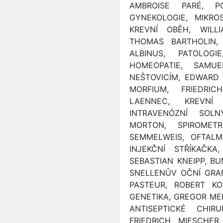
AMBROISE PARÉ, P
GYNEKOLOGIE, MIKRO
KREVNÍ OBĚH, WILL
THOMAS BARTHOLIN, 
ALBINUS, PATOLOGI
HOMEOPATIE, SAMU
NEŠTOVICÍM, EDWARD J
MORFIUM, FRIEDRI
LAENNEC, KREVNÍ
INTRAVENÓZNÍ SOLN
MORTON, SPIROMETR
SEMMELWEIS, OFTAL
INJEKČNÍ STŘÍKAČKA
SEBASTIAN KNEIPP, B
SNELLENŮV OČNÍ GRAF
PASTEUR, ROBERT KOC
GENETIKA, GREGOR ME
ANTISEPTICKÉ CHIR
FRIEDRICH MIESCHER