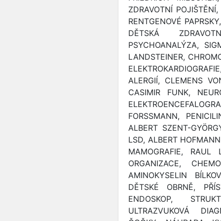
ZDRAVOTNÍ POJIŠTĚNÍ, 
RENTGENOVÉ PAPRSKY,
DĚTSKÁ ZDRAVOT
PSYCHOANALÝZA, SIG
LANDSTEINER, CHROM
ELEKTROKARDIOGRA
ALERGIÍ, CLEMENS VON
CASIMIR FUNK, NEUR
ELEKTROENCEFALOG
FORSSMANN, PENICILI
ALBERT SZENT-GYÖRGYI
LSD, ALBERT HOFMANN,
MAMOGRAFIE, RAUL 
ORGANIZACE, CHEMOT
AMINOKYSELIN BÍLKO
DĚTSKÉ OBRNĚ, PŘÍ
ENDOSKOP, STRUK
ULTRAZVUKOVÁ DIAG