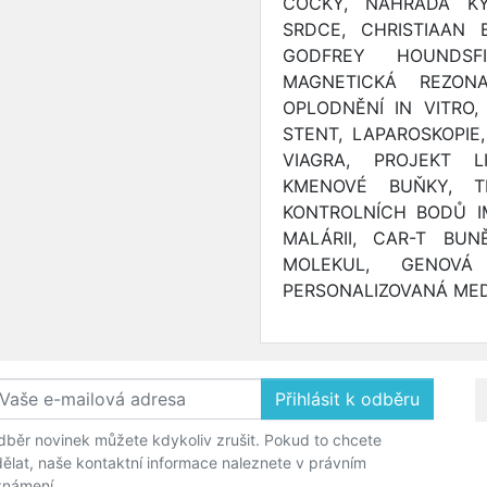
ČOČKY, NÁHRADA KY
SRDCE, CHRISTIAAN 
GODFREY HOUNDSF
MAGNETICKÁ REZONA
OPLODNĚNÍ IN VITRO,
STENT, LAPAROSKOPIE,
VIAGRA, PROJEKT L
KMENOVÉ BUŇKY, TR
KONTROLNÍCH BODŮ I
MALÁRII, CAR-T BUN
MOLEKUL, GENOVÁ 
PERSONALIZOVANÁ MED
Přihlásit k odběru
běr novinek můžete kdykoliv zrušit. Pokud to chcete
ělat, naše kontaktní informace naleznete v právním
známení.