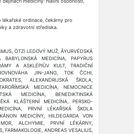
 v dějinách medicíny: hlavní osobnosti,
o lékařské ordinace, čekárny pro
iky a zdravotní střediska.
SMUS, ÖTZI LEDOVÝ MUŽ, ĀYURVÉDSKÁ
Á BABYLONSKÁ MEDICÍNA, PAPYRUS
ÁMY A ASKLÉPIŮV KULT, TRADIČNÍ
ROVNOVÁHA JIN-JANG, TOK ČCHI,
OKRATES, ALEXANDRIJSKÁ ŠKOLA,
TAROŘÍMSKÁ MEDICÍNA, NEMOCNICE
NTSKÁ MEDICÍNA, BENEDIKTINSKÁ
ĚKÁ KLÁŠTERNÍ MEDICÍNA, PERSKO-
MEDICÍNA, PRVNÍ LÉKAŘSKÁ ŠKOLA
 KÁNON MEDICÍNY, HILDEGARDA VON
MOR, ALCHYMIE, PRVNÍ LÉKÁRNY,
S, FARMAKOLOGIE, ANDREAS VESALIUS,