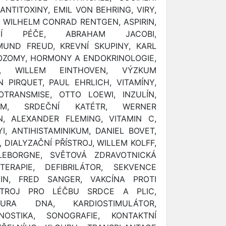
ANTITOXINY, EMIL VON BEHRING, VIRY,
 WILHELM CONRAD RENTGEN, ASPIRIN,
NÍ PÉČE, ABRAHAM JACOBI,
MUND FREUD, KREVNÍ SKUPINY, KARL
OZOMY, HORMONY A ENDOKRINOLOGIE,
FIE, WILLEM EINTHOVEN, VÝZKUM
 PIRQUET, PAUL EHRLICH, VITAMÍNY,
OTRANSMISE, OTTO LOEWI, INZULÍN,
RAM, SRDEČNÍ KATÉTR, WERNER
N, ALEXANDER FLEMING, VITAMIN C,
, ANTIHISTAMINIKUM, DANIEL BOVET,
 DIALYZAČNÍ PŘÍSTROJ, WILLEM KOLFF,
LEBORGNE, SVĚTOVÁ ZDRAVOTNICKÁ
ERAPIE, DEFIBRILÁTOR, SEKVENCE
VIN, FRED SANGER, VAKCÍNA PROTI
STROJ PRO LÉČBU SRDCE A PLIC,
TURA DNA, KARDIOSTIMULÁTOR,
NOSTIKA, SONOGRAFIE, KONTAKTNÍ