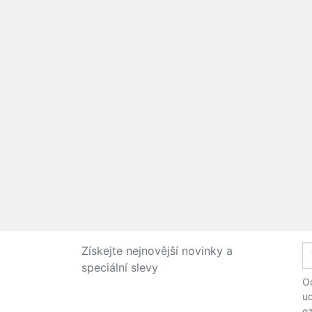
Získejte nejnovější novinky a
speciální slevy
Od
ud
o