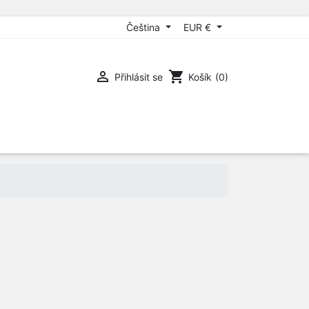
Čeština
EUR €

shopping_cart
Přihlásit se
Košík
(0)