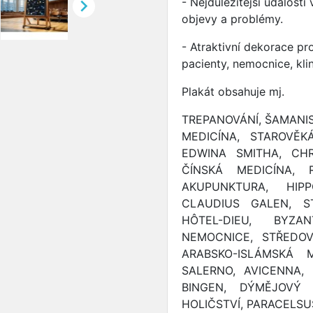

- Nejdůležitější události
objevy a problémy.
- Atraktivní dekorace pr
pacienty, nemocnice, klin
Plakát obsahuje mj.
TREPANOVÁNÍ, ŠAMANI
MEDICÍNA, STAROVĚK
EDWINA SMITHA, CHR
ČÍNSKÁ MEDICÍNA, 
AKUPUNKTURA, HIPP
CLAUDIUS GALEN, S
HÔTEL-DIEU, BYZA
NEMOCNICE, STŘEDOV
ARABSKO-ISLÁMSKÁ 
SALERNO, AVICENNA,
BINGEN, DÝMĚJOVÝ 
HOLIČSTVÍ, PARACELSU