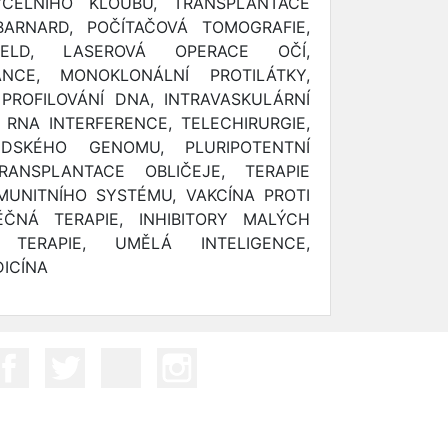
ČELNÍHO KLOUBU, TRANSPLANTACE
BARNARD, POČÍTAČOVÁ TOMOGRAFIE,
IELD, LASEROVÁ OPERACE OČÍ,
NCE, MONOKLONÁLNÍ PROTILÁTKY,
 PROFILOVÁNÍ DNA, INTRAVASKULÁRNÍ
 RNA INTERFERENCE, TELECHIRURGIE,
IDSKÉHO GENOMU, PLURIPOTENTNÍ
ANSPLANTACE OBLIČEJE, TERAPIE
MUNITNÍHO SYSTÉMU, VAKCÍNA PROTI
ĚČNÁ TERAPIE, INHIBITORY MALÝCH
TERAPIE, UMĚLÁ INTELIGENCE,
ICÍNA