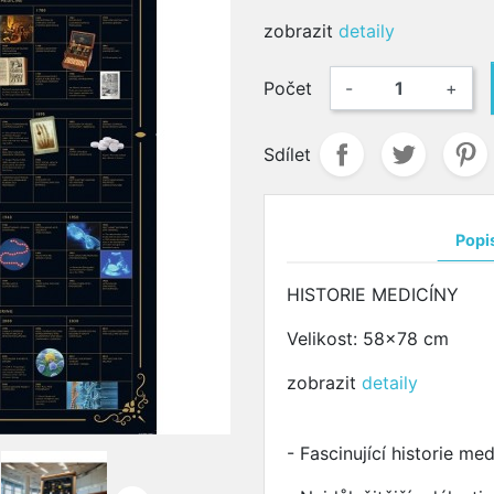
zobrazit
detaily
Počet
-
+
Sdílet
Popi
HISTORIE MEDICÍNY
Velikost: 58x78 cm
zobrazit
detaily
- Fascinující historie m