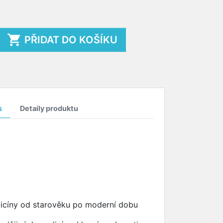

PŘIDAT DO KOŠÍKU
s
Detaily produktu
edicíny od starověku po moderní dobu