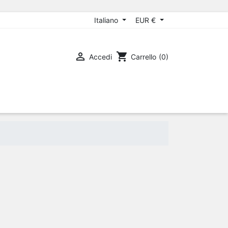
Italiano
EUR €

shopping_cart
Accedi
Carrello
(0)