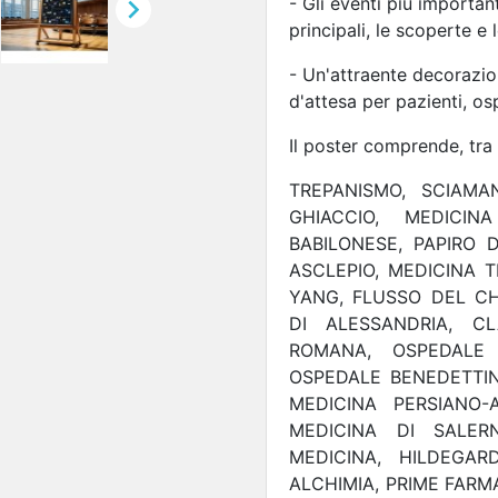

- Gli eventi più important
principali, le scoperte e
- Un'attraente decorazio
d'attesa per pazienti, osp
Il poster comprende, tra l
TREPANISMO, SCIAMA
GHIACCIO, MEDICIN
BABILONESE, PAPIRO 
ASCLEPIO, MEDICINA T
YANG, FLUSSO DEL CH
DI ALESSANDRIA, C
ROMANA, OSPEDALE H
OSPEDALE BENEDETTIN
MEDICINA PERSIANO-
MEDICINA DI SALER
MEDICINA, HILDEGAR
ALCHIMIA, PRIME FARMA