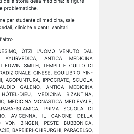
i della storia della medicina: le figure
 le problematiche.
ne per studente di medicina, sale
edali, cliniche e centri sanitari
'altro
NESIMO, ÖTZI L'UOMO VENUTO DAL
A ĀYURVEDICA, ANTICA MEDICINA
DI EDWIN SMITH, TEMPLI E CULTO DI
RADIZIONALE CINESE, EQUILIBRIO YIN-
I, AGOPUNTURA, IPPOCRATE, SCUOLA
LAUDIO GALENO, ANTICA MEDICINA
ÔTEL-DIEU, MEDICINA BIZANTINA,
O, MEDICINA MONASTICA MEDIEVALE,
ARABA-ISLAMICA, PRIMA SCUOLA DI
NO, AVICENNA, IL CANONE DELLA
D VON BINGEN, PESTE BUBBONICA,
CIE, BARBIERI-CHIRURGHI, PARACELSO,