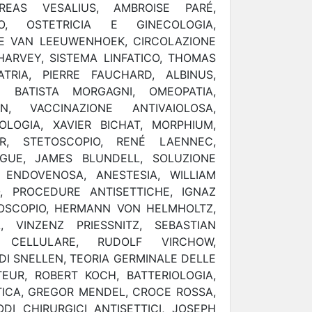
REAS VESALIUS, AMBROISE PARÉ,
, OSTETRICIA E GINECOLOGIA,
IE VAN LEEUWENHOEK, CIRCOLAZIONE
HARVEY, SISTEMA LINFATICO, THOMAS
ATRIA, PIERRE FAUCHARD, ALBINUS,
I BATISTA MORGAGNI, OMEOPATIA,
, VACCINAZIONE ANTIVAIOLOSA,
OLOGIA, XAVIER BICHAT, MORPHIUM,
ER, STETOSCOPIO, RENÉ LAENNEC,
GUE, JAMES BLUNDELL, SOLUZIONE
A ENDOVENOSA, ANESTESIA, WILLIAM
, PROCEDURE ANTISETTICHE, IGNAZ
OSCOPIO, HERMANN VON HELMHOLTZ,
A, VINZENZ PRIESSNITZ, SEBASTIAN
A CELLULARE, RUDOLF VIRCHOW,
I SNELLEN, TEORIA GERMINALE DELLE
TEUR, ROBERT KOCH, BATTERIOLOGIA,
TICA, GREGOR MENDEL, CROCE ROSSA,
I CHIRURGICI ANTISETTICI, JOSEPH