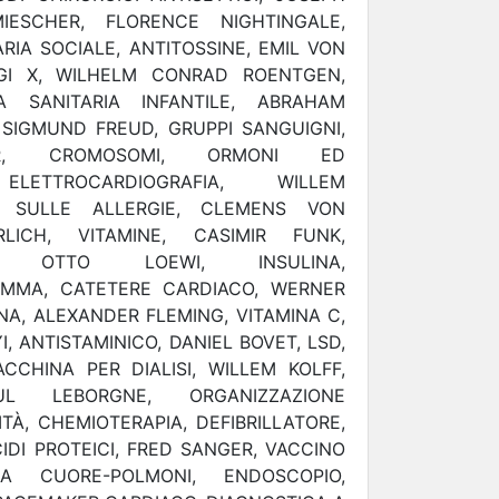
MIESCHER, FLORENCE NIGHTINGALE,
RIA SOCIALE, ANTITOSSINE, EMIL VON
GGI X, WILHELM CONRAD ROENTGEN,
ZA SANITARIA INFANTILE, ABRAHAM
, SIGMUND FREUD, GRUPPI SANGUIGNI,
ER, CROMOSOMI, ORMONI ED
ELETTROCARDIOGRAFIA, WILLEM
A SULLE ALLERGIE, CLEMENS VON
LICH, VITAMINE, CASIMIR FUNK,
NE, OTTO LOEWI, INSULINA,
MMA, CATETERE CARDIACO, WERNER
NA, ALEXANDER FLEMING, VITAMINA C,
, ANTISTAMINICO, DANIEL BOVET, LSD,
CHINA PER DIALISI, WILLEM KOLFF,
UL LEBORGNE, ORGANIZZAZIONE
À, CHEMIOTERAPIA, DEFIBRILLATORE,
DI PROTEICI, FRED SANGER, VACCINO
NA CUORE-POLMONI, ENDOSCOPIO,