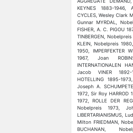
AGGREGATE DEMAND, 
KEYNES 1883-1946, 
CYCLES, Wesley Clark 
Gunnar MYRDAL, Nobel
FISHER, A. C. PIGOU 
TINBERGEN, Nobelpreis 
KLEIN, Nobelpreis 198
1950, IMPERFEKTER W
1967, Joan ROBI
INTERNATIONALEN HAND
Jacob VINER 1892-
HOTELLING 1895-197
Joseph A. SCHUMPETER
1972, Sir Roy HARROD 19
1972, ROLLE DER REG
Nobelpreis 1973, J
LIBERTARIANISMUS, Lud
Milton FRIEDMAN, Nobe
BUCHANAN, Nobel