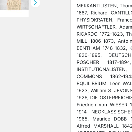

MERKANTILISTEN, Thoma
1687, Richard CANTILL
PHYSIOKRATEN, Franc
WIRTSCHAFTLER, Adam 
RICARDO 1772-1823, Th
MILL 1806-1873, Antoi
BENTHAM 1748-1832, Ka
1820-1895, DEUTSC
ROSCHER 1817-1894
INSTITUTIONALISTEN, 
COMMONS 1862-194
EQUILIBRIUM, Leon WAL
1923, William S. JEVO
1926, DIE ÖSTERREICHI
Friedrich von WIESER
1914, NEOKLASSISCH
1965, Maurice DOBB 1
Alfred MARSHALL 1842