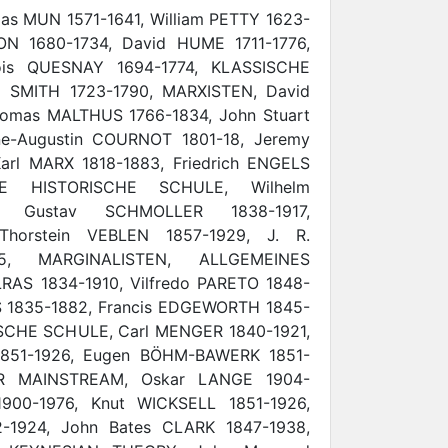
s MUN 1571-1641, William PETTY 1623-
ON 1680-1734, David HUME 1711-1776,
ois QUESNAY 1694-1774, KLASSISCHE
SMITH 1723-1790, MARXISTEN, David
omas MALTHUS 1766-1834, John Stuart
ne-Augustin COURNOT 1801-18, Jeremy
rl MARX 1818-1883, Friedrich ENGELS
HE HISTORISCHE SCHULE, Wilhelm
, Gustav SCHMOLLER 1838-1917,
Thorstein VEBLEN 1857-1929, J. R.
5, MARGINALISTEN, ALLGEMEINES
RAS 1834-1910, Vilfredo PARETO 1848-
NS 1835-1882, Francis EDGEWORTH 1845-
SCHE SCHULE, Carl MENGER 1840-1921,
 1851-1926, Eugen BÖHM-BAWERK 1851-
ER MAINSTREAM, Oskar LANGE 1904-
900-1976, Knut WICKSELL 1851-1926,
-1924, John Bates CLARK 1847-1938,