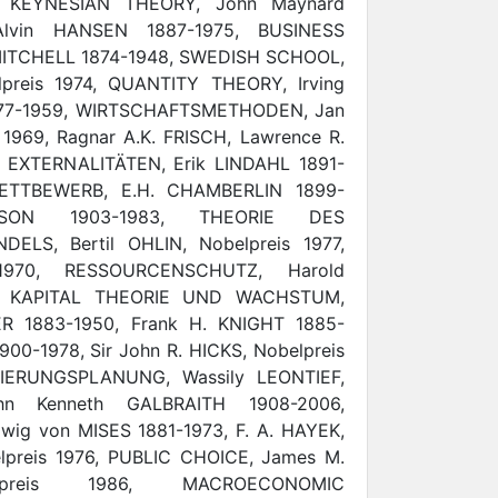
KEYNESIAN THEORY, John Maynard
Alvin HANSEN 1887-1975, BUSINESS
MITCHELL 1874-1948, SWEDISH SCHOOL,
preis 1974, QUANTITY THEORY, Irving
1877-1959, WIRTSCHAFTSMETHODEN, Jan
1969, Ragnar A.K. FRISCH, Lawrence R.
0, EXTERNALITÄTEN, Erik LINDAHL 1891-
ETTBEWERB, E.H. CHAMBERLIN 1899-
NSON 1903-1983, THEORIE DES
ELS, Bertil OHLIN, Nobelpreis 1977,
1970, RESSOURCENSCHUTZ, Harold
3, KAPITAL THEORIE UND WACHSTUM,
 1883-1950, Frank H. KNIGHT 1885-
00-1978, Sir John R. HICKS, Nobelpreis
IERUNGSPLANUNG, Wassily LEONTIEF,
ohn Kenneth GALBRAITH 1908-2006,
wig von MISES 1881-1973, F. A. HAYEK,
lpreis 1976, PUBLIC CHOICE, James M.
preis 1986, MACROECONOMIC