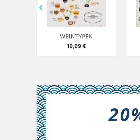

Vorschau

n...
WEINTYPEN
Preis
19,99 €