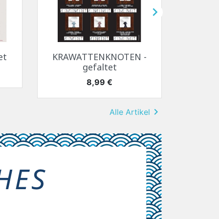

Vorschau

et
KRAWATTENKNOTEN -
gefaltet
LEBE
Preis
8,99 €

Alle Artikel