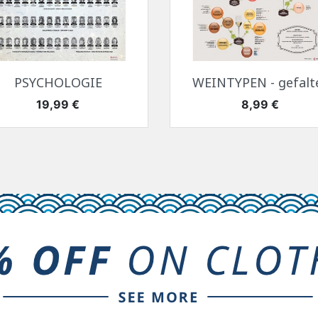
Vorschau
Vorschau


PSYCHOLOGIE
WEINTYPEN - gefalt
Preis
Preis
19,99 €
8,99 €