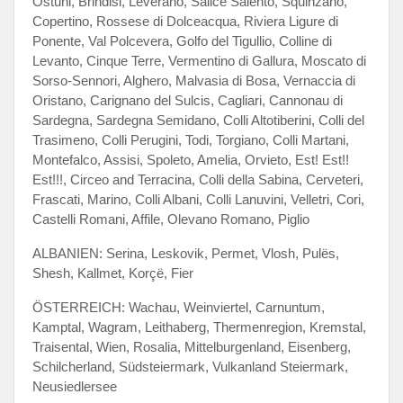
Ostuni, Brindisi, Leverano, Salice Salento, Squinzano,
Copertino, Rossese di Dolceacqua, Riviera Ligure di
Ponente, Val Polcevera, Golfo del Tigullio, Colline di
Levanto, Cinque Terre, Vermentino di Gallura, Moscato di
Sorso-Sennori, Alghero, Malvasia di Bosa, Vernaccia di
Oristano, Carignano del Sulcis, Cagliari, Cannonau di
Sardegna, Sardegna Semidano, Colli Altotiberini, Colli del
Trasimeno, Colli Perugini, Todi, Torgiano, Colli Martani,
Montefalco, Assisi, Spoleto, Amelia, Orvieto, Est! Est!!
Est!!!, Circeo and Terracina, Colli della Sabina, Cerveteri,
Frascati, Marino, Colli Albani, Colli Lanuvini, Velletri, Cori,
Castelli Romani, Affile, Olevano Romano, Piglio
ALBANIEN: Serina, Leskovik, Permet, Vlosh, Pulës,
Shesh, Kallmet, Korçë, Fier
ÖSTERREICH: Wachau, Weinviertel, Carnuntum,
Kamptal, Wagram, Leithaberg, Thermenregion, Kremstal,
Traisental, Wien, Rosalia, Mittelburgenland, Eisenberg,
Schilcherland, Südsteiermark, Vulkanland Steiermark,
Neusiedlersee