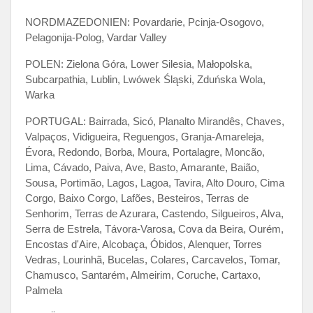
NORDMAZEDONIEN: Povardarie, Pcinja-Osogovo,
Pelagonija-Polog, Vardar Valley
POLEN: Zielona Góra, Lower Silesia, Małopolska,
Subcarpathia, Lublin, Lwówek Śląski, Zduńska Wola,
Warka
PORTUGAL: Bairrada, Sicó, Planalto Mirandês, Chaves,
Valpaços, Vidigueira, Reguengos, Granja-Amareleja,
Évora, Redondo, Borba, Moura, Portalagre, Moncão,
Lima, Cávado, Paiva, Ave, Basto, Amarante, Baião,
Sousa, Portimão, Lagos, Lagoa, Tavira, Alto Douro, Cima
Corgo, Baixo Corgo, Lafões, Besteiros, Terras de
Senhorim, Terras de Azurara, Castendo, Silgueiros, Alva,
Serra de Estrela, Távora-Varosa, Cova da Beira, Ourém,
Encostas d'Aire, Alcobaça, Óbidos, Alenquer, Torres
Vedras, Lourinhã, Bucelas, Colares, Carcavelos, Tomar,
Chamusco, Santarém, Almeirim, Coruche, Cartaxo,
Palmela