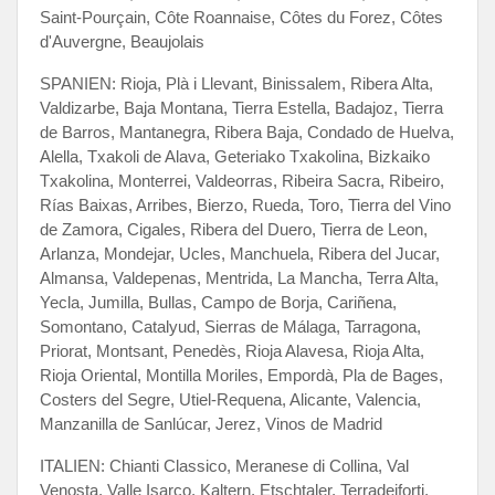
Saint-Pourçain, Côte Roannaise, Côtes du Forez, Côtes
d'Auvergne, Beaujolais
SPANIEN: Rioja, Plà i Llevant, Binissalem, Ribera Alta,
Valdizarbe, Baja Montana, Tierra Estella, Badajoz, Tierra
de Barros, Mantanegra, Ribera Baja, Condado de Huelva,
Alella, Txakoli de Alava, Geteriako Txakolina, Bizkaiko
Txakolina, Monterrei, Valdeorras, Ribeira Sacra, Ribeiro,
Rías Baixas, Arribes, Bierzo, Rueda, Toro, Tierra del Vino
de Zamora, Cigales, Ribera del Duero, Tierra de Leon,
Arlanza, Mondejar, Ucles, Manchuela, Ribera del Jucar,
Almansa, Valdepenas, Mentrida, La Mancha, Terra Alta,
Yecla, Jumilla, Bullas, Campo de Borja, Cariñena,
Somontano, Catalyud, Sierras de Málaga, Tarragona,
Priorat, Montsant, Penedès, Rioja Alavesa, Rioja Alta,
Rioja Oriental, Montilla Moriles, Empordà, Pla de Bages,
Costers del Segre, Utiel-Requena, Alicante, Valencia,
Manzanilla de Sanlúcar, Jerez, Vinos de Madrid
ITALIEN: Chianti Classico, Meranese di Collina, Val
Venosta, Valle Isarco, Kaltern, Etschtaler, Terradeiforti,