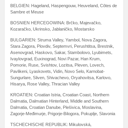
BELGIEN: Hageland, Haspengouw, Heuveland, Côtes de
Sambre et Meuse
BOSNIEN HERCEGOWINA: Brčko, Majevačko,
Kozaračko, Ukrinsko, Jablaničko, Mostarsko
BULGARIEN: Struma Valley, Yambol, Nova Zagora,
Stara Zagora, Plovdiv, Septemvri, Perushtitsa, Brestnik,
Asenovgrad, Haskovo, Sakar, Stambolovo, Lyubimets,
Ivaylovgrad, Euxinograd, Novi Pazar, Han Krum,
Pomorie, Ruse, Svishtov, Lozitsa, Pleven, Lovech,
Pavlikeni, Lyaskovets, Vidin, Novo Selo, Karnobat-
Sungurlare, Sliven, Shivachevo, Oryahovitsa, Karlovo,
Hisarya, Rose Valley, Thracian Valley
KROATIEN: Croatian Istria, Croatian Coast, Northern
Dalmatia, Dalmatian Hinterland, Middle and Southern
Dalmatia, Croatian Danube, Plešivica, Moslavina,
Zagorje-Međimurje, Prigorje-Bilogora, Pokuplje, Slavonia
TSCHECHISCHE REPUBLIK: Mikulovská,