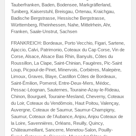
Tauberfranken, Baden, Bodensee, Markgräflerland,
Tuniberg, Kaiserstuhl, Breisgau, Ortenau, Kraichgau,
Badische Bergstrasse, Hessische Bergstrasse,
Württemberg, Rheinhessen, Nahe, Mittelrhein, Ahr,
Franken, Saale-Unstrut, Sachsen
FRANKREICH: Bordeaux, Porto Vecchio, Figari, Sartene,
Ajaccio, Calvi, Patrimonio, Coteaux du Cap Corse, Vin de
Corse, Alsace, Alsace Bas Rhin, Banyuls, Côtes du
Roussillon, La Clape, Saint-Chinian, Faugères, Pic-Saint
Loup, Picpoul-de-Pinet, Minervois, Corbières, Malepère,
Limoux, Graves, Blaye, Castillon Côtes de Bordeaux,
Saint-Émilion, Pomerol, Entre-Deux-Mers, Médoc,
Pessac-Léognan, Sauternes, Touraine-Azay-le-Rideau,
Chinon, Bourgueil, Touraine-Mesland, Cheverny, Coteaux
du Loir, Coteaux du Vendômois, Haut Poitou, Valençay,
Auvergne, Coteaux de Saumur, Saumur-Champigny,
Saumur, Coteaux de l'Aubance, Anjou, Anjou Coteaux de
la Loire, Savennières, Orléans, Reuilly, Quincy,
Châteaumeillant, Sancerre, Menetou-Salon, Pouilly-