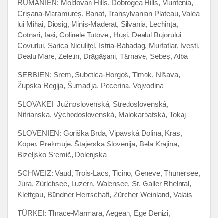
RUMÄNIEN: Moldovan Hills, Dobrogea Hills, Muntenia,
Crișana-Maramureș, Banat, Transylvanian Plateau, Valea
lui Mihai, Diosig, Minis-Maderat, Silvania, Lechința,
Cotnari, Iași, Colinele Tutovei, Huși, Dealul Bujorului,
Covurlui, Sarica Niculiţel, Istria-Babadag, Murfatlar, Ivești,
Dealu Mare, Zeletin, Drăgășani, Târnave, Sebeș, Alba
SERBIEN: Srem, Subotica-Horgoš, Timok, Nišava,
Župska Regija, Šumadija, Pocerina, Vojvodina
SLOVAKEI: Južnoslovenská, Stredoslovenská,
Nitrianska, Východoslovenská, Malokarpatská, Tokaj
SLOVENIEN: Goriška Brda, Vipavská Dolina, Kras,
Koper, Prekmuje, Štajerska Slovenija, Bela Krajina,
Bizeljsko Sremič, Dolenjska
SCHWEIZ: Vaud, Trois-Lacs, Ticino, Geneve, Thunersee,
Jura, Zürichsee, Luzern, Walensee, St. Galler Rheintal,
Klettgau, Bündner Herrschaft, Zürcher Weinland, Valais
TÜRKEI: Thrace-Marmara, Aegean, Ege Denizi,