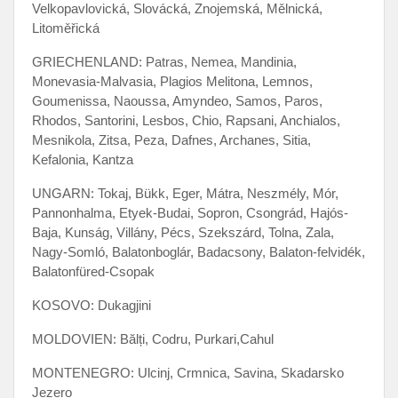
Velkopavlovická, Slovácká, Znojemská, Mělnická,
Litoměřická
GRIECHENLAND: Patras, Nemea, Mandinia,
Monevasia-Malvasia, Plagios Melitona, Lemnos,
Goumenissa, Naoussa, Amyndeo, Samos, Paros,
Rhodos, Santorini, Lesbos, Chio, Rapsani, Anchialos,
Mesnikola, Zitsa, Peza, Dafnes, Archanes, Sitia,
Kefalonia, Kantza
UNGARN: Tokaj, Bükk, Eger, Mátra, Neszmély, Mór,
Pannonhalma, Etyek-Budai, Sopron, Csongrád, Hajós-
Baja, Kunság, Villány, Pécs, Szekszárd, Tolna, Zala,
Nagy-Somló, Balatonboglár, Badacsony, Balaton-felvidék,
Balatonfüred-Csopak
KOSOVO: Dukagjini
MOLDOVIEN: Bălți, Codru, Purkari,Cahul
MONTENEGRO: Ulcinj, Crmnica, Savina, Skadarsko
Jezero