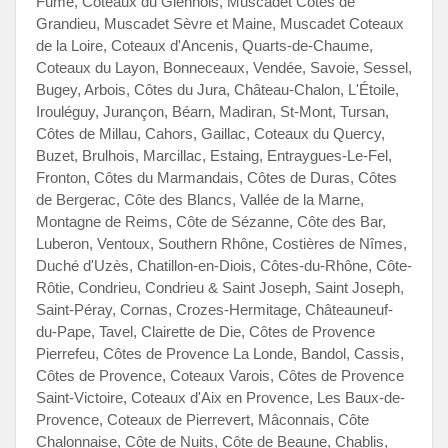
Fumé, Coteaux du Giennois, Muscadet Côtes de
Grandieu, Muscadet Sèvre et Maine, Muscadet Coteaux
de la Loire, Coteaux d'Ancenis, Quarts-de-Chaume,
Coteaux du Layon, Bonneceaux, Vendée, Savoie, Sessel,
Bugey, Arbois, Côtes du Jura, Château-Chalon, L'Étoile,
Irouléguy, Jurançon, Béarn, Madiran, St-Mont, Tursan,
Côtes de Millau, Cahors, Gaillac, Coteaux du Quercy,
Buzet, Brulhois, Marcillac, Estaing, Entraygues-Le-Fel,
Fronton, Côtes du Marmandais, Côtes de Duras, Côtes
de Bergerac, Côte des Blancs, Vallée de la Marne,
Montagne de Reims, Côte de Sézanne, Côte des Bar,
Luberon, Ventoux, Southern Rhône, Costières de Nîmes,
Duché d'Uzès, Chatillon-en-Diois, Côtes-du-Rhône, Côte-
Rôtie, Condrieu, Condrieu & Saint Joseph, Saint Joseph,
Saint-Péray, Cornas, Crozes-Hermitage, Châteauneuf-
du-Pape, Tavel, Clairette de Die, Côtes de Provence
Pierrefeu, Côtes de Provence La Londe, Bandol, Cassis,
Côtes de Provence, Coteaux Varois, Côtes de Provence
Saint-Victoire, Coteaux d'Aix en Provence, Les Baux-de-
Provence, Coteaux de Pierrevert, Mâconnais, Côte
Chalonnaise, Côte de Nuits, Côte de Beaune, Chablis,