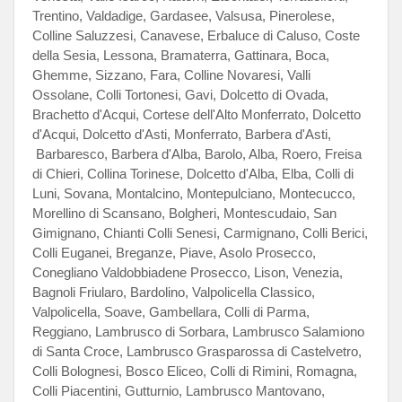
Trentino, Valdadige, Gardasee, Valsusa, Pinerolese,
Colline Saluzzesi, Canavese, Erbaluce di Caluso, Coste
della Sesia, Lessona, Bramaterra, Gattinara, Boca,
Ghemme, Sizzano, Fara, Colline Novaresi, Valli
Ossolane, Colli Tortonesi, Gavi, Dolcetto di Ovada,
Brachetto d'Acqui, Cortese dell'Alto Monferrato, Dolcetto
d'Acqui, Dolcetto d'Asti, Monferrato, Barbera d'Asti,
Barbaresco, Barbera d'Alba, Barolo, Alba, Roero, Freisa
di Chieri, Collina Torinese, Dolcetto d'Alba, Elba, Colli di
Luni, Sovana, Montalcino, Montepulciano, Montecucco,
Morellino di Scansano, Bolgheri, Montescudaio, San
Gimignano, Chianti Colli Senesi, Carmignano, Colli Berici,
Colli Euganei, Breganze, Piave, Asolo Prosecco,
Conegliano Valdobbiadene Prosecco, Lison, Venezia,
Bagnoli Friularo, Bardolino, Valpolicella Classico,
Valpolicella, Soave, Gambellara, Colli di Parma,
Reggiano, Lambrusco di Sorbara, Lambrusco Salamiono
di Santa Croce, Lambrusco Grasparossa di Castelvetro,
Colli Bolognesi, Bosco Eliceo, Colli di Rimini, Romagna,
Colli Piacentini, Gutturnio, Lambrusco Mantovano,