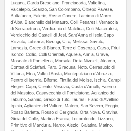
Lugana, Garda Bresciano, Franciacorta, Valtellina,
Valcalepio, Scanzo, San Colombano, Oltrepò Pavese,
Buttafuoco, Falerio, Rosso Conero, Lacrima di Morro
d'Alba, Bianchello del Metauro, Colli Pesaresi, Vernaccia
di Serrapetrona, Verdicchio di Matelica, Colli Maceratesi,
Verdicchio dei Castelli di Jesi, Sant'Anna di Isola Capo
Rizzuto, Latisana, Bivongi, Cirò, Melissa, Savuto,
Lamezia, Greco di Bianco, Terre di Cosenza, Carso, Friuli
Isonzo, Collio, Colli Orientali, Aquileia, Annia, Grave,
Moscato di Pantelleria, Marsala, Delia Nivolelli, Alcamo,
Contea di Sciafani, Faro, Siracusa, Noto, Cerrasuolo di
Vittoria, Etna, Valle d'Aosta, Montepulziano d'Abruzzo,
Pentro di Isernia, Biferno, Tintilia del Molise, Ischia, Campi
Flegrei, Capri, Cilento, Vesuvio, Costa d'Amalfi, Falerno
del Massico, Casavecchia di Pontelatone, Aglianico del
Taburno, Sannio, Greco di Tufo, Taurasi, Fiano di Avellino,
Irpinia, Aglianico del Vulture, Matera, San Severo, Foggia,
Rosso Barletta, Rosso di Cerignola, Orta Nova, Gravina,
Gioia del Colle, Martina Franca, Locorotondo, Lizzano,
Primitivo di Manduria, Nardo, Alezio, Galatina, Matino,