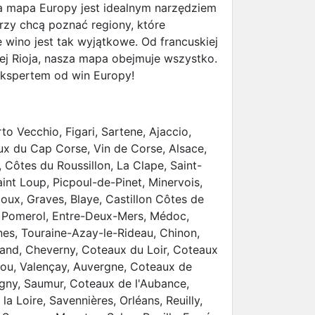
a mapa Europy jest idealnym narzędziem
rzy chcą poznać regiony, które
e wino jest tak wyjątkowe. Od francuskiej
ej Rioja, nasza mapa obejmuje wszystko.
ekspertem od win Europy!
 Vecchio, Figari, Sartene, Ajaccio,
ux du Cap Corse, Vin de Corse, Alsace,
, Côtes du Roussillon, La Clape, Saint-
aint Loup, Picpoul-de-Pinet, Minervois,
oux, Graves, Blaye, Castillon Côtes de
, Pomerol, Entre-Deux-Mers, Médoc,
es, Touraine-Azay-le-Rideau, Chinon,
land, Cheverny, Coteaux du Loir, Coteaux
ou, Valençay, Auvergne, Coteaux de
ny, Saumur, Coteaux de l'Aubance,
a Loire, Savennières, Orléans, Reuilly,