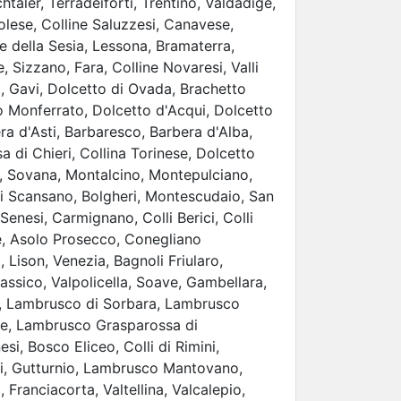
chtaler, Terradeiforti, Trentino, Valdadige,
olese, Colline Saluzzesi, Canavese,
e della Sesia, Lessona, Bramaterra,
 Sizzano, Fara, Colline Novaresi, Valli
i, Gavi, Dolcetto di Ovada, Brachetto
to Monferrato, Dolcetto d'Acqui, Dolcetto
ra d'Asti, Barbaresco, Barbera d'Alba,
sa di Chieri, Collina Torinese, Dolcetto
ni, Sovana, Montalcino, Montepulciano,
i Scansano, Bolgheri, Montescudaio, San
Senesi, Carmignano, Colli Berici, Colli
e, Asolo Prosecco, Conegliano
Lison, Venezia, Bagnoli Friularo,
lassico, Valpolicella, Soave, Gambellara,
o, Lambrusco di Sorbara, Lambrusco
ce, Lambrusco Grasparossa di
si, Bosco Eliceo, Colli di Rimini,
ni, Gutturnio, Lambrusco Mantovano,
Franciacorta, Valtellina, Valcalepio,