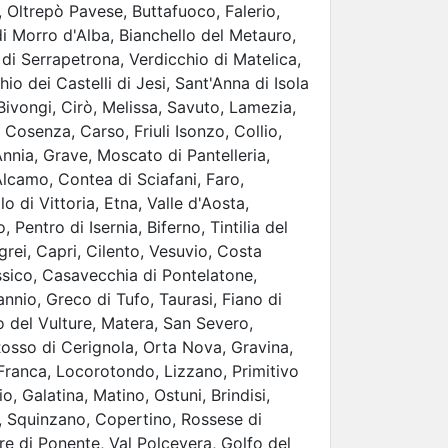
Oltrepò Pavese, Buttafuoco, Falerio,
 Morro d'Alba, Bianchello del Metauro,
 di Serrapetrona, Verdicchio di Matelica,
io dei Castelli di Jesi, Sant'Anna di Isola
Bivongi, Cirò, Melissa, Savuto, Lamezia,
 Cosenza, Carso, Friuli Isonzo, Collio,
 Annia, Grave, Moscato di Pantelleria,
 Alcamo, Contea di Sciafani, Faro,
o di Vittoria, Etna, Valle d'Aosta,
Pentro di Isernia, Biferno, Tintilia del
grei, Capri, Cilento, Vesuvio, Costa
ssico, Casavecchia di Pontelatone,
nnio, Greco di Tufo, Taurasi, Fiano di
co del Vulture, Matera, San Severo,
Rosso di Cerignola, Orta Nova, Gravina,
 Franca, Locorotondo, Lizzano, Primitivo
o, Galatina, Matino, Ostuni, Brindisi,
, Squinzano, Copertino, Rossese di
re di Ponente, Val Polcevera, Golfo del