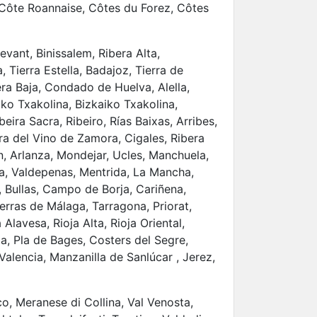
 Côte Roannaise, Côtes du Forez, Côtes
levant, Binissalem, Ribera Alta,
 Tierra Estella, Badajoz, Tierra de
ra Baja, Condado de Huelva, Alella,
ako Txakolina, Bizkaiko Txakolina,
beira Sacra, Ribeiro, Rías Baixas, Arribes,
rra del Vino de Zamora, Cigales, Ribera
n, Arlanza, Mondejar, Ucles, Manchuela,
a, Valdepenas, Mentrida, La Mancha,
a, Bullas, Campo de Borja, Cariñena,
rras de Málaga, Tarragona, Priorat,
Alavesa, Rioja Alta, Rioja Oriental,
a, Pla de Bages, Costers del Segre,
Valencia, Manzanilla de Sanlúcar , Jerez,
, Meranese di Collina, Val Venosta,