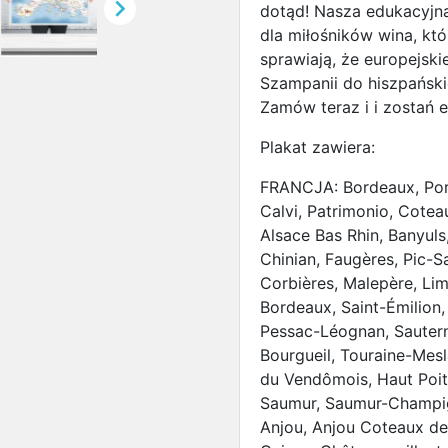

dotąd! Nasza edukacyjn
dla miłośników wina, któ
sprawiają, że europejski
Szampanii do hiszpański
Zamów teraz i i zostań 
Plakat zawiera:
FRANCJA: Bordeaux, Porto
Calvi, Patrimonio, Cotea
Alsace Bas Rhin, Banyuls
Chinian, Faugères, Pic-S
Corbières, Malepère, Lim
Bordeaux, Saint-Émilion
Pessac-Léognan, Sautern
Bourgueil, Touraine-Mes
du Vendômois, Haut Poit
Saumur, Saumur-Champig
Anjou, Anjou Coteaux de l