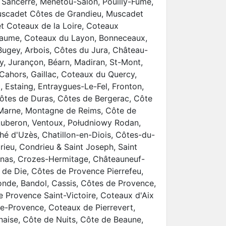
 Sancerre, Menetou-Salon, Pouilly-Fumé,
uscadet Côtes de Grandieu, Muscadet
t Coteaux de la Loire, Coteaux
haume, Coteaux du Layon, Bonneceaux,
Bugey, Arbois, Côtes du Jura, Château-
uy, Jurançon, Béarn, Madiran, St-Mont,
 Cahors, Gaillac, Coteaux du Quercy,
c, Estaing, Entraygues-Le-Fel, Fronton,
tes de Duras, Côtes de Bergerac, Côte
a Marne, Montagne de Reims, Côte de
Luberon, Ventoux, Południowy Rodan,
hé d'Uzès, Chatillon-en-Diois, Côtes-du-
ieu, Condrieu & Saint Joseph, Saint
rnas, Crozes-Hermitage, Châteauneuf-
e de Die, Côtes de Provence Pierrefeu,
nde, Bandol, Cassis, Côtes de Provence,
 Provence Saint-Victoire, Coteaux d'Aix
e-Provence, Coteaux de Pierrevert,
aise, Côte de Nuits, Côte de Beaune,