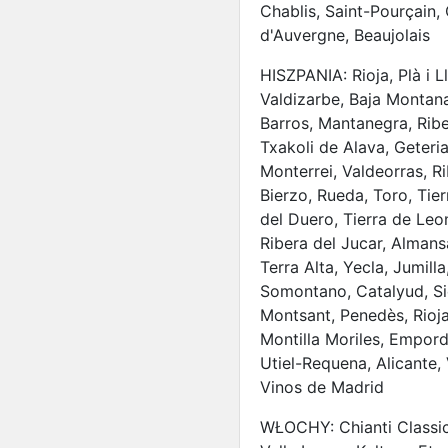
Chablis, Saint-Pourçain,
d'Auvergne, Beaujolais
HISZPANIA: Rioja, Plà i L
Valdizarbe, Baja Montana,
Barros, Mantanegra, Ribe
Txakoli de Alava, Geteri
Monterrei, Valdeorras, Ri
Bierzo, Rueda, Toro, Tie
del Duero, Tierra de Leo
Ribera del Jucar, Almans
Terra Alta, Yecla, Jumill
Somontano, Catalyud, Sie
Montsant, Penedès, Rioja 
Montilla Moriles, Empord
Utiel-Requena, Alicante, 
Vinos de Madrid
WŁOCHY: Chianti Classico