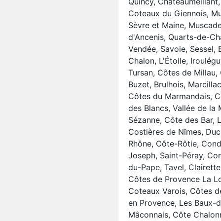
Quincy, Châteaumeillant,
Coteaux du Giennois, M
Sèvre et Maine, Muscade
d'Ancenis, Quarts-de-C
Vendée, Savoie, Sessel, 
Chalon, L'Étoile, Iroulég
Tursan, Côtes de Millau,
Buzet, Brulhois, Marcilla
Côtes du Marmandais, Cô
des Blancs, Vallée de l
Sézanne, Côte des Bar, 
Costières de Nîmes, Duc
Rhône, Côte-Rôtie, Condr
Joseph, Saint-Péray, Co
du-Pape, Tavel, Clairett
Côtes de Provence La Lo
Coteaux Varois, Côtes de
en Provence, Les Baux-d
Mâconnais, Côte Chalonn