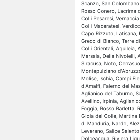
Scanzo, San Colombano, 
Rosso Conero, Lacrima di
Colli Pesaresi, Vernaccia
Colli Maceratesi, Verdicch
Capo Rizzuto, Latisana, 
Greco di Bianco, Terre di
Colli Orientali, Aquileia,
Marsala, Delia Nivolelli,
Siracusa, Noto, Cerrasuol
Montepulziano d'Abruzzo, 
Molise, Ischia, Campi Fle
d'Amalfi, Falerno del Ma
Aglianico del Taburno, Sa
Avellino, Irpinia, Agliani
Foggia, Rosso Barletta, 
Gioia del Colle, Martina
di Manduria, Nardo, Alezi
Leverano, Salice Salento
Dolceacqua, Riviera Ligu