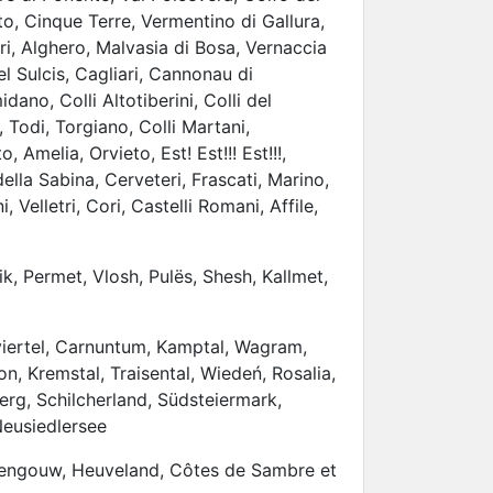
nto, Cinque Terre, Vermentino di Gallura,
, Alghero, Malvasia di Bosa, Vernaccia
l Sulcis, Cagliari, Cannonau di
no, Colli Altotiberini, Colli del
, Todi, Torgiano, Colli Martani,
 Amelia, Orvieto, Est! Est!!! Est!!!,
della Sabina, Cerveteri, Frascati, Marino,
i, Velletri, Cori, Castelli Romani, Affile,
k, Permet, Vlosh, Pulës, Shesh, Kallmet,
iertel, Carnuntum, Kamptal, Wagram,
n, Kremstal, Traisental, Wiedeń, Rosalia,
erg, Schilcherland, Südsteiermark,
Neusiedlersee
engouw, Heuveland, Côtes de Sambre et