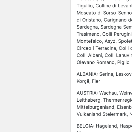
Tigullio, Colline di Leva
Moscato di Sorso-Sennori
di Oristano, Carignano de
Sardegna, Sardegna Semida
Trasimeno, Colli Perugini
Montefalco, Asyż, Spoleto,
Circeo i Terracina, Colli 
Colli Albani, Colli Lanuvin
Olevano Romano, Piglio
ALBANIA: Serina, Leskovi
Korçë, Fier
AUSTRIA: Wachau, Weinv
Leithaberg, Thermenregio
Mittelburgenland, Eisenb
Vulkanland Steiermark, 
BELGIA: Hageland, Hasp