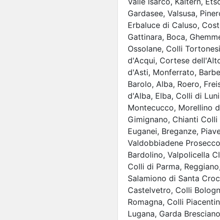
Valle Isarco, Kaltern, Ets
Gardasee, Valsusa, Piner
Erbaluce di Caluso, Cost
Gattinara, Boca, Ghemme,
Ossolane, Colli Tortones
d'Acqui, Cortese dell'Al
d'Asti, Monferrato, Barbe
Barolo, Alba, Roero, Frei
d'Alba, Elba, Colli di Lu
Montecucco, Morellino d
Gimignano, Chianti Colli 
Euganei, Breganze, Piav
Valdobbiadene Prosecco, 
Bardolino, Valpolicella C
Colli di Parma, Reggian
Salamiono di Santa Cro
Castelvetro, Colli Bologne
Romagna, Colli Piacenti
Lugana, Garda Bresciano, 