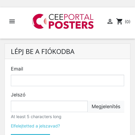


shopping_cart
(0)
LÉPJ BE A FIÓKODBA
Email
Jelszó
Megjelenítés
At least 5 characters long
Elfelejtetted a jelszavad?