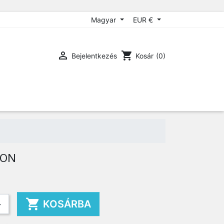
Magyar
EUR €

shopping_cart
Bejelentkezés
Kosár
(0)
HON

KOSÁRBA
+