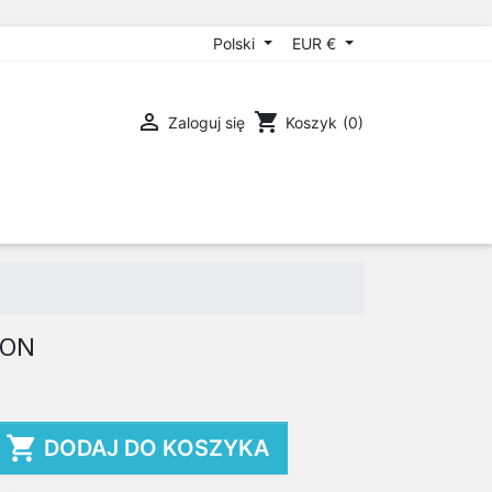
Polski
EUR €

shopping_cart
Zaloguj się
Koszyk
(0)
HON

DODAJ DO KOSZYKA