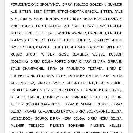
FERMENTAZIONE SPONTANEA, BIRRA INGLESE GOLDEN / SUMMER
ALE, BITTER, BEST BITTER, STRONG/EXTRA SPECIAL BITTER, PALE
ALE, INDIA PALE ALE, LIGHT/PALE MILD, IRISH RED ALE, SCOTTISH ALE,
VINO D'ORZO, FORTE SCOTCH ALE / WEE HEAVY HEAVY, ENGLISH
OLD ALE, ENGLISH OLD ALE, WINTER WARMER, DARK MILD, ENGLISH
BROWN ALE, ENGLISH PORTER, BALTIC PORTER, IRISH DRY STOUT,
SWEET STOUT, OATMEAL STOUT, FOREIGN/EXTRA STOUT, IMPERIALE
RUSSO STOUT, WITBIER, GOSE, BERLINER WEISSE, KÖLSCH
(COLONIA), BIRRA BELGA FORTE BIRRA CHIARA CHIARA, BIRRA IN
STILE CHAMPAGNE, BIRRA DI FRUMENTO FILTRATA, BIRRA DI
FRUMENTO NON FILTRATA, TRIPEL (BIRRA BELGA TRAPPISTA), BIRRA
CHIARA BELGA, LAMBIC / LAMBIEK, GUEUZE / GEUZE, FRUTTA LAMBIC,
IPA BELGA, SAISON / SEIZOEN / SEIZOEN / FARMHOUSE ALE (NOI),
BIÈRE DE GARDE, DUNKELWEIZEN, FLANDERS RED / OUD BRUIN,
ALTBIER (DÜSSELDORF-STYLE), BIRRA DI SEGALE, DUBBEL (BIRRA
BELGA TRAPPISTA), FLANDERS BROWN, BIRRA SCURA FORTE BELGA,
WEIZENBOCK SCURO, BIRRA NERA BELGA, BIRRA NERA BELGA,
PILSNER TEDESCO, PILSNER BOHEMIEN PILSNER, HELLES,
DORTMUNDER EXPORT, MAIBOCK, MÄRZEN / OKTOBERFEST, VIENNA