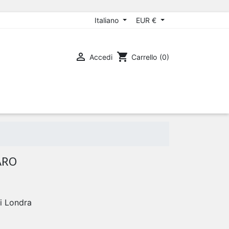
Italiano
EUR €

shopping_cart
Accedi
Carrello
(0)
ARO
di Londra