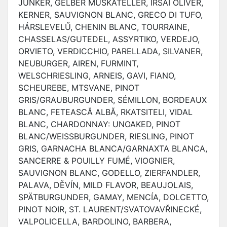
JUNKER, GELBER MUSKATELLER, IRSAI OLIVÉR,
KERNER, SAUVIGNON BLANC, GRECO DI TUFO,
HÁRSLEVELŰ, CHENIN BLANC, TOURRAINE,
CHASSELAS/GUTEDEL, ASSYRTIKO, VERDEJO,
ORVIETO, VERDICCHIO, PARELLADA, SILVANER,
NEUBURGER, AIREN, FURMINT,
WELSCHRIESLING, ARNEIS, GAVI, FIANO,
SCHEUREBE, MTSVANE, PINOT
GRIS/GRAUBURGUNDER, SÉMILLON, BORDEAUX
BLANC, FETEASCĂ ALBĂ, RKATSITELI, VIDAL
BLANC, CHARDONNAY: UNOAKED, PINOT
BLANC/WEISSBURGUNDER, RIESLING, PINOT
GRIS, GARNACHA BLANCA/GARNAXTA BLANCA,
SANCERRE & POUILLY FUMÉ, VIOGNIER,
SAUVIGNON BLANC, GODELLO, ZIERFANDLER,
PALAVA, DĚVÍN, MILD FLAVOR, BEAUJOLAIS,
SPÄTBURGUNDER, GAMAY, MENCÍA, DOLCETTO,
PINOT NOIR, ST. LAURENT/SVATOVAVŘINECKÉ,
VALPOLICELLA, BARDOLINO, BARBERA,