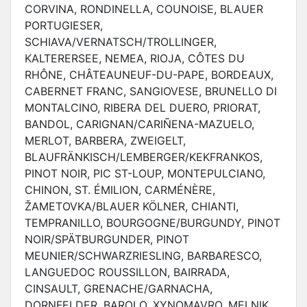
CORVINA, RONDINELLA, COUNOISE, BLAUER
PORTUGIESER,
SCHIAVA/VERNATSCH/TROLLINGER,
KALTERERSEE, NEMEA, RIOJA, CÔTES DU
RHÔNE, CHÂTEAUNEUF-DU-PAPE, BORDEAUX,
CABERNET FRANC, SANGIOVESE, BRUNELLO DI
MONTALCINO, RIBERA DEL DUERO, PRIORAT,
BANDOL, CARIGNAN/CARIÑENA-MAZUELO,
MERLOT, BARBERA, ZWEIGELT,
BLAUFRÄNKISCH/LEMBERGER/KEKFRANKOS,
PINOT NOIR, PIC ST-LOUP, MONTEPULCIANO,
CHINON, ST. ÉMILION, CARMÉNÈRE,
ŽAMETOVKA/BLAUER KÖLNER, CHIANTI,
TEMPRANILLO, BOURGOGNE/BURGUNDY, PINOT
NOIR/SPÄTBURGUNDER, PINOT
MEUNIER/SCHWARZRIESLING, BARBARESCO,
LANGUEDOC ROUSSILLON, BAIRRADA,
CINSAULT, GRENACHE/GARNACHA,
DORNFELDER, BAROLO, XYNOMAVRO, MELNIK