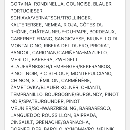
CORVINA, RONDINELLA, COUNOISE, BLAUER
PORTUGIESER,
SCHIAVA/VERNATSCH/TROLLINGER,
KALTERERSEE, NEMEA, RIOJA, CÔTES DU
RHÔNE, CHÂTEAUNEUF-DU-PAPE, BORDEAUX,
CABERNET FRANC, SANGIOVESE, BRUNELLO DI
MONTALCINO, RIBERA DEL DUERO, PRIORAT,
BANDOL, CARIGNAN/CARIÑENA-MAZUELO,
MERLOT, BARBERA, ZWEIGELT,
BLAUFRÄNKISCH/LEMBERGER/KEKFRANKOS,
PINOT NOIR, PIC ST-LOUP, MONTEPULCIANO,
CHINON, ST. ÉMILION, CARMÉNÈRE,
ŽAMETOVKA/BLAUER KÖLNER, CHIANTI,
TEMPRANILLO, BOURGOGNE/BURGUNDY, PINOT
NOIR/SPÄTBURGUNDER, PINOT
MEUNIER/SCHWARZRIESLING, BARBARESCO,
LANGUEDOC ROUSSILLON, BAIRRADA,
CINSAULT, GRENACHE/GARNACHA,
DORNFELDER, BAROLO, XYNOMAVRO, MELNIK