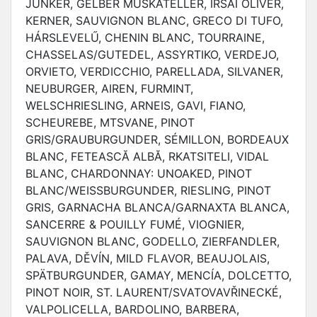
JUNKER, GELBER MUSKATELLER, IRSAI OLIVÉR,
KERNER, SAUVIGNON BLANC, GRECO DI TUFO,
HÁRSLEVELŰ, CHENIN BLANC, TOURRAINE,
CHASSELAS/GUTEDEL, ASSYRTIKO, VERDEJO,
ORVIETO, VERDICCHIO, PARELLADA, SILVANER,
NEUBURGER, AIREN, FURMINT,
WELSCHRIESLING, ARNEIS, GAVI, FIANO,
SCHEUREBE, MTSVANE, PINOT
GRIS/GRAUBURGUNDER, SÉMILLON, BORDEAUX
BLANC, FETEASCĂ ALBĂ, RKATSITELI, VIDAL
BLANC, CHARDONNAY: UNOAKED, PINOT
BLANC/WEISSBURGUNDER, RIESLING, PINOT
GRIS, GARNACHA BLANCA/GARNAXTA BLANCA,
SANCERRE & POUILLY FUMÉ, VIOGNIER,
SAUVIGNON BLANC, GODELLO, ZIERFANDLER,
PALAVA, DĚVÍN, MILD FLAVOR, BEAUJOLAIS,
SPÄTBURGUNDER, GAMAY, MENCÍA, DOLCETTO,
PINOT NOIR, ST. LAURENT/SVATOVAVŘINECKÉ,
VALPOLICELLA, BARDOLINO, BARBERA,