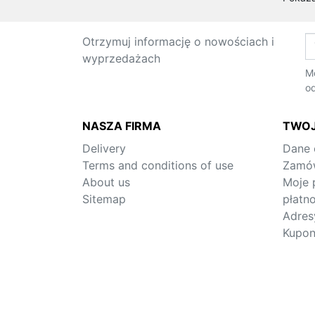
Otrzymuj informację o nowościach i
wyprzedażach
Mo
od
NASZA FIRMA
TWOJ
Delivery
Dane
Terms and conditions of use
Zamów
About us
Moje 
Sitemap
płatno
Adres
Kupo