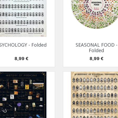
Szybki podgląd
Szybki podgląd


SYCHOLOGY - Folded
SEASONAL FOOD -
Folded
Cena
Cena
8,99 €
8,99 €