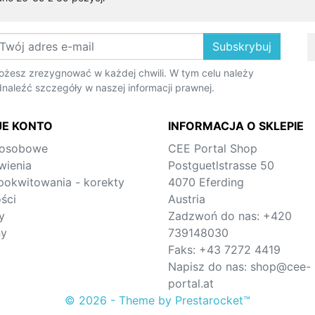
Subskrybuj
żesz zrezygnować w każdej chwili. W tym celu należy
naleźć szczegóły w naszej informacji prawnej.
E KONTO
INFORMACJA O SKLEPIE
 osobowe
CEE Portal Shop
ienia
Postguetlstrasse 50
pokwitowania - korekty
4070 Eferding
ści
Austria
y
Zadzwoń do nas:
+420
ny
739148030
Faks:
+43 7272 4419
Napisz do nas:
shop@cee-
portal.at
© 2026 - Theme by Prestarocket™