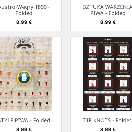
Szybki podgląd
Szybki podgląd


Austro-Węgry 1890 -
SZTUKA WARZENI
Folded
PIWA - Folded
Cena
Cena
8,99 €
8,99 €
Szybki podgląd
Szybki podgląd


STYLE PIWA - Folded
TIE KNOTS - Folde
Cena
Cena
8,99 €
8,99 €