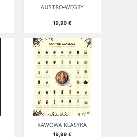
Szybki podgląd

A
AUSTRO-WĘGRY
Cena
19,99 €
Szybki podgląd

d
KAWOWA KLASYKA
Cena
19,99 €