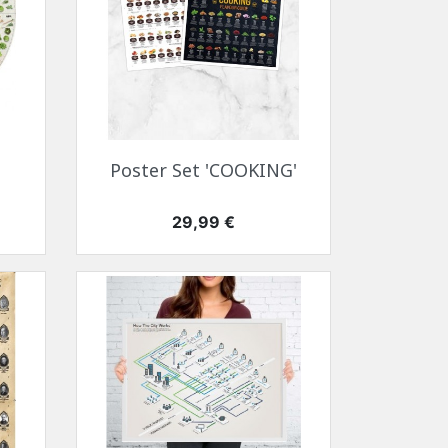
Szybki podgląd

Poster Set 'COOKING'
Cena
29,99 €