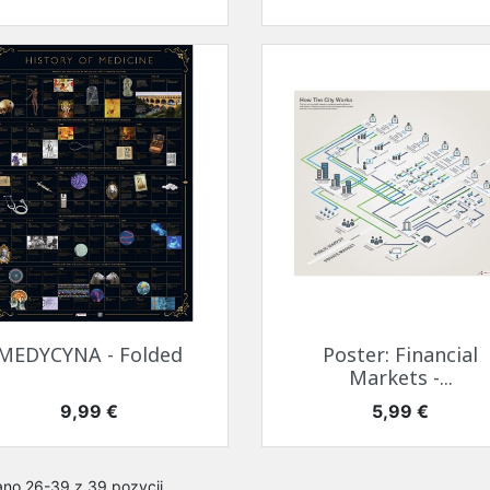
Szybki podgląd
Szybki podgląd


MEDYCYNA - Folded
Poster: Financial
Markets -...
Cena
Cena
9,99 €
5,99 €
no 26-39 z 39 pozycji