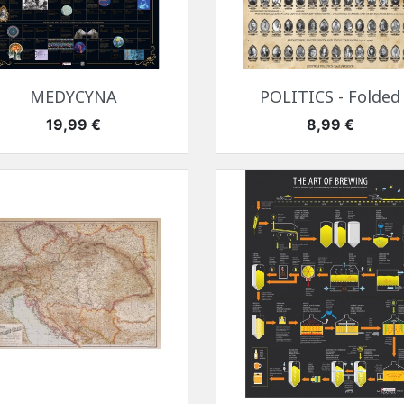
Szybki podgląd
Szybki podgląd


MEDYCYNA
POLITICS - Folded
Cena
Cena
19,99 €
8,99 €