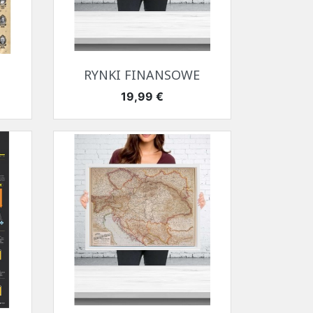
Szybki podgląd

RYNKI FINANSOWE
Cena
19,99 €