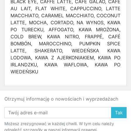
BLACK EYE, CAFFÉ LATTE, CAFE GALÃO, CAFÉ
AU LAIT, FLAT WHITE, CAPPUCCINO, LATTE
MACCHIATO, CARAMEL MACCHIATO, COCONUT
LATTE, MOCHA, CORTADO, NA WYNOS, KAWA
PO TURECKU, AFFOGATO, KAWA MROŻONA,
COLD BREW, KAWA NITRO, FRAPPÉ, CAFÉ
BOMBÓN, MAROCCHINO, PUMPKIN SPICE
LATTE, SHAKERATO, WIEDEŃSKA KAWA
LODOWA, KAWA Z AJERKONIAKIEM, KAWA PO
IRLANDZKU, KAWA WAFLOWA, KAWA PO
WIEDEŃSKU
Otrzymuj informację o nowościach i wyprzedażach
Tak
Możesz zrezygnować w każdej chwili. W tym celu należy
odnaleźć szczegóły w naszej informacji prawnej.