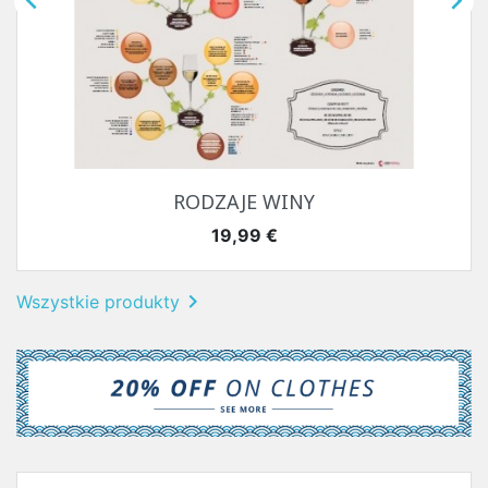


RODZAJE WINY
Cena
19,99 €

Wszystkie produkty