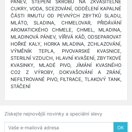
PÁNEV, ŠTĚPENÍ ŠKROBU NA ZKVASITELNÉ
CUKRY, VODA, SCEZOVÁNÍ, ODDĚLENÍ KAPALNÉ
ČÁSTI RMUTU OD PEVNÝCH ZBYTKŮ SLADU,
MLÁTO, SLADINA, CHMELOVAR, PŘIDÁVÁNÍ
AROMATICKÉHO CHMELE, CHMEL, MLADINA,
MLADINOVÁ PÁNEV, VÍŘIVÁ KÁĎ, ODSEPAROVAT
HOŘKÉ KALY, HORKA MLADINA, ZCHLAZOVÁNÍ,
VÝMĚNÍK TEPLA, PIVOVARSKÉ KVASNICE,
STERILNÍ VZDUCH, HLAVNÍ KVAŠENÍ, ZBYTKOVÉ
KVASINKY, MLADÉ PIVO, JÍMÁNÍ KVASNÉHO
CO2 Z VÝROBY, DOKVAŠOVÁNÍ A ZRÁNÍ,
NEFILTROVANÉ PIVO, FILTRACE, TLAKOVÝ TANK,
STÁČENÍ
Získejte nejnovější novinky a speciální slevy
OK