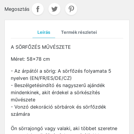
Megosztás
Leírás
Termék részletei
A SÖRFŐZÉS MŰVÉSZETE
Méret: 58x78 cm
- Az árpától a sörig: A sörfőzés folyamata 5
nyelven (EN/FR/ES/DE/CZ)
- Beszélgetésindító és nagyszerű ajándék
mindenkinek, akit érdekel a sörkészítés
művészete
- Vonzó dekoráció sörbárok és sörfőzdék
számára
Ön sörrajongó vagy valaki, aki többet szeretne