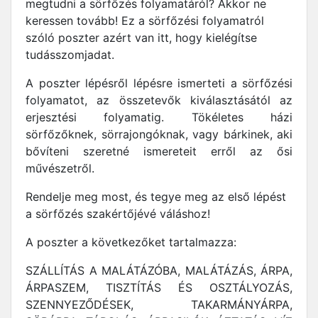
megtudni a sörfőzés folyamatáról? Akkor ne
keressen tovább! Ez a sörfőzési folyamatról
szóló poszter azért van itt, hogy kielégítse
tudásszomjadat.
A poszter lépésről lépésre ismerteti a sörfőzési
folyamatot, az összetevők kiválasztásától az
erjesztési folyamatig. Tökéletes házi
sörfőzőknek, sörrajongóknak, vagy bárkinek, aki
bővíteni szeretné ismereteit erről az ősi
művészetről.
Rendelje meg most, és tegye meg az első lépést
a sörfőzés szakértőjévé váláshoz!
A poszter a következőket tartalmazza:
SZÁLLÍTÁS A MALÁTÁZÓBA, MALÁTÁZÁS, ÁRPA,
ÁRPASZEM, TISZTÍTÁS ÉS OSZTÁLYOZÁS,
SZENNYEZŐDÉSEK, TAKARMÁNYÁRPA,