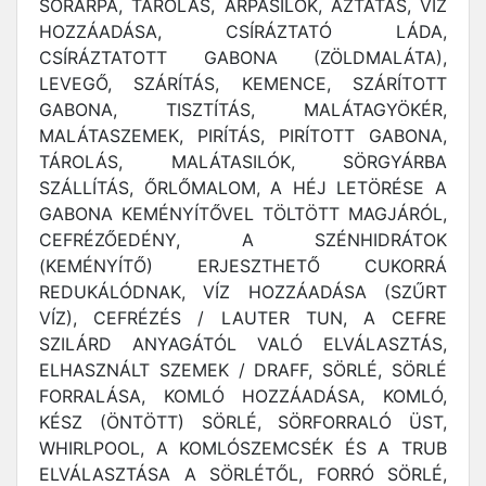
SÖRÁRPA, TÁROLÁS, ÁRPASILÓK, ÁZTATÁS, VÍZ
HOZZÁADÁSA, CSÍRÁZTATÓ LÁDA,
CSÍRÁZTATOTT GABONA (ZÖLDMALÁTA),
LEVEGŐ, SZÁRÍTÁS, KEMENCE, SZÁRÍTOTT
GABONA, TISZTÍTÁS, MALÁTAGYÖKÉR,
MALÁTASZEMEK, PIRÍTÁS, PIRÍTOTT GABONA,
TÁROLÁS, MALÁTASILÓK, SÖRGYÁRBA
SZÁLLÍTÁS, ŐRLŐMALOM, A HÉJ LETÖRÉSE A
GABONA KEMÉNYÍTŐVEL TÖLTÖTT MAGJÁRÓL,
CEFRÉZŐEDÉNY, A SZÉNHIDRÁTOK
(KEMÉNYÍTŐ) ERJESZTHETŐ CUKORRÁ
REDUKÁLÓDNAK, VÍZ HOZZÁADÁSA (SZŰRT
VÍZ), CEFRÉZÉS / LAUTER TUN, A CEFRE
SZILÁRD ANYAGÁTÓL VALÓ ELVÁLASZTÁS,
ELHASZNÁLT SZEMEK / DRAFF, SÖRLÉ, SÖRLÉ
FORRALÁSA, KOMLÓ HOZZÁADÁSA, KOMLÓ,
KÉSZ (ÖNTÖTT) SÖRLÉ, SÖRFORRALÓ ÜST,
WHIRLPOOL, A KOMLÓSZEMCSÉK ÉS A TRUB
ELVÁLASZTÁSA A SÖRLÉTŐL, FORRÓ SÖRLÉ,