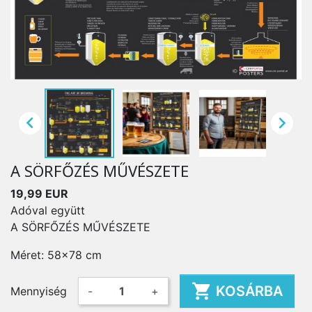


A SÖRFŐZÉS MŰVÉSZETE
19,99 EUR
Adóval együtt
A SÖRFŐZÉS MŰVÉSZETE
Méret: 58x78 cm

KOSÁRBA
Mennyiség
-
+