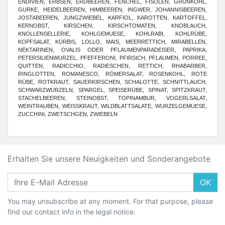
ENDIVIEN, ERBSEN, ERDBEEREN, FENCHEL, FISOLEN, GRÜNKOHL,
GURKE, HEIDELBEEREN, HIMBEEREN, INGWER, JOHANNISBEEREN,
JOSTABEEREN, JUNGZWIEBEL, KARFIOL, KAROTTEN, KARTOFFEL,
KERNOBST, KIRSCHEN, KIRSCHTOMATEN, KNOBLAUCH,
KNOLLENSELLERIE, KOHLGEMUESE, KOHLRABI, KOHLRÜBE,
KOPFSALAT, KÜRBIS, LOLLO, MAIS, MEERRETTICH, MIRABELLEN,
NEKTARINEN, OVALIS ODER PFLAUMENPARADEISER, PAPRIKA,
PETERSILIENWURZEL, PFEFFERONI, PFIRSICH, PFLAUMEN, PORREE,
QUITTEN, RADICCHIO, RADIESCHEN, RETTICH, RHABARBER,
RINGLOTTEN, ROMANESCO, RÖMERSALAT, ROSENKOHL, ROTE
RÜBE, ROTKRAUT, SAUERKIRSCHEN, SCHALOTTE, SCHNITTLAUCH,
SCHWARZWURZELN, SPARGEL, SPEISERÜBE, SPINAT, SPITZKRAUT,
STACHELBEEREN, STEINOBST, TOPINAMBUR, VOGERLSALAT,
WEINTRAUBEN, WEISSKRAUT, WILDBLATTSALATE, WURZELGEMUESE,
ZUCCHINI, ZWETSCHGEN, ZWIEBELN
Erhalten Sie unsere Neuigkeiten und Sonderangebote
OK
You may unsubscribe at any moment. For that purpose, please
find our contact info in the legal notice.