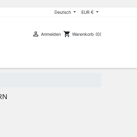
Deutsch
EUR €

shopping_cart
Anmelden
Warenkorb
(0)
RN