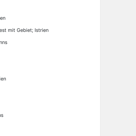
ien
est mit Gebiet; Istrien
Enns
ien
ns