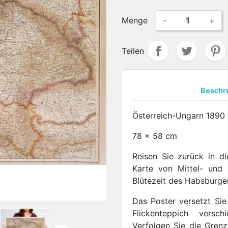
Menge
-
+
Teilen
Beschr
Österreich-Ungarn 1890
78 x 58 cm
Reisen Sie zurück in di
Karte von Mittel- und
Blütezeit des Habsburge
Das Poster versetzt Sie
Flickenteppich versc
Verfolgen Sie die Gren