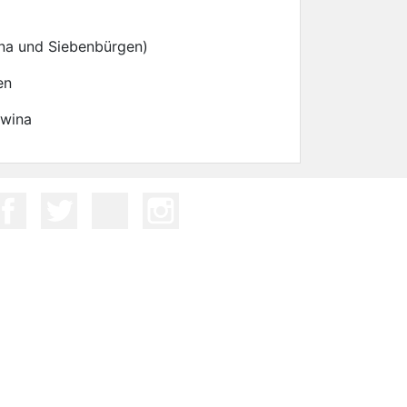
na und Siebenbürgen)
en
owina