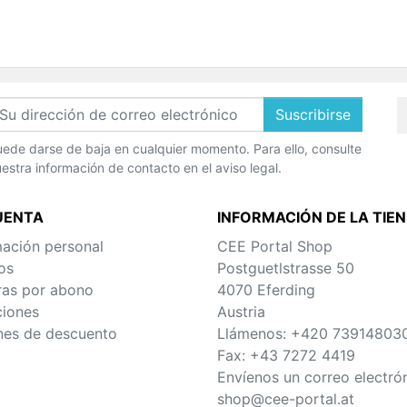
Suscribirse
ede darse de baja en cualquier momento. Para ello, consulte
estra información de contacto en el aviso legal.
UENTA
INFORMACIÓN DE LA TIE
mación personal
CEE Portal Shop
os
Postguetlstrasse 50
ras por abono
4070 Eferding
ciones
Austria
es de descuento
Llámenos:
+420 73914803
Fax:
+43 7272 4419
Envíenos un correo electró
shop@cee-portal.at