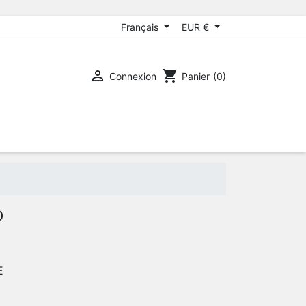
Français
EUR €

shopping_cart
Connexion
Panier
(0)
D
E