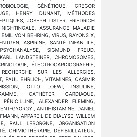
CROBIOLOGIE, GÉNÉTIQUE, GREGOR
UGE, HENRY DUNANT, MÉTHODES
PTIQUES, JOSEPH LISTER, FRIEDRICH
 NIGHTINGALE, ASSURANCE MALADIE
 EMIL VON BEHRING, VIRUS, RAYONS X,
TGEN, ASPIRINE, SANTÉ INFANTILE,
PSYCHANALYSE, SIGMUND FREUD,
KARL LANDSTEINER, CHROMOSOMES,
INOLOGIE, ÉLECTROCARDIOGRAPHIE,
 RECHERCHE SUR LES ALLERGIES,
 PAUL EHRLICH, VITAMINES, CASIMIR
ISSION, OTTO LOEWI, INSULINE,
GRAMME, CATHÉTER CARDIAQUE,
PÉNICILLINE, ALEXANDER FLEMING,
ZENT-GYÖRGYI, ANTIHISTAMINE, DANIEL
OFMANN, APPAREIL DE DIALYSE, WILLEM
E, RAUL LEBORGNE, ORGANISATION
, CHIMIOTHÉRAPIE, DÉFIBRILLATEUR,