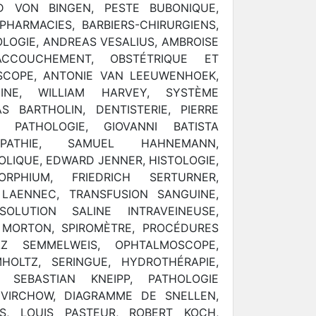
D VON BINGEN, PESTE BUBONIQUE,
PHARMACIES, BARBIERS-CHIRURGIENS,
LOGIE, ANDREAS VESALIUS, AMBROISE
ACCOUCHEMENT, OBSTÉTRIQUE ET
SCOPE, ANTONIE VAN LEEUWENHOEK,
UINE, WILLIAM HARVEY, SYSTÈME
S BARTHOLIN, DENTISTERIE, PIERRE
, PATHOLOGIE, GIOVANNI BATISTA
PATHIE, SAMUEL HAHNEMANN,
OLIQUE, EDWARD JENNER, HISTOLOGIE,
ORPHIUM, FRIEDRICH SERTURNER,
LAENNEC, TRANSFUSION SANGUINE,
OLUTION SALINE INTRAVEINEUSE,
M MORTON, SPIROMÈTRE, PROCÉDURES
NAZ SEMMELWEIS, OPHTALMOSCOPE,
OLTZ, SERINGUE, HYDROTHÉRAPIE,
, SEBASTIAN KNEIPP, PATHOLOGIE
 VIRCHOW, DIAGRAMME DE SNELLEN,
S, LOUIS PASTEUR, ROBERT KOCH,