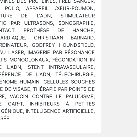
MINÉS DES PROTÉINES, FRED SANGER,
 POLIO, APPAREIL CŒUR-POUMON,
CTURE DE L'ADN, STIMULATEUR
TIC PAR ULTRASONS, SONOGRAPHIE,
NTACT, PROTHÈSE DE HANCHE,
ARDIAQUE, CHRISTIAAN BARNARD,
DINATEUR, GODFREY HOUNDSFIELD,
AU LASER, IMAGERIE PAR RÉSONANCE
RPS MONOCLONAUX, FÉCONDATION IN
E L'ADN, STENT INTRAVASCULAIRE,
FÉRENCE DE L'ADN, TÉLÉCHIRURGIE,
GÉNOME HUMAIN, CELLULES SOUCHES
E DE VISAGE, THÉRAPIE PAR POINTS DE
RE, VACCIN CONTRE LE PALUDISME,
E CAR-T, INHIBITEURS À PETITES
GÉNIQUE, INTELLIGENCE ARTIFICIELLE,
ISÉE