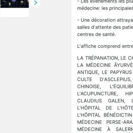

- Les événements les plus
médecine: les principale
- Une décoration attraya
salles d'attente des patie
centres de santé.
L'affiche comprend entre
LA TRÉPANATION, LE C
LA MÉDECINE ĀYURVÉ
ANTIQUE, LE PAPYRUS
CULTE D'ASCLEPIU
CHINOISE, L'ÉQUI
L'ACUPUNCTURE, HIP
CLAUDIUS GALEN, 
L'HÔPITAL DE L'HÔT
L'HÔPITAL BÉNÉDICTI
MÉDECINE PERSE-ARA
MÉDECINE À SALER