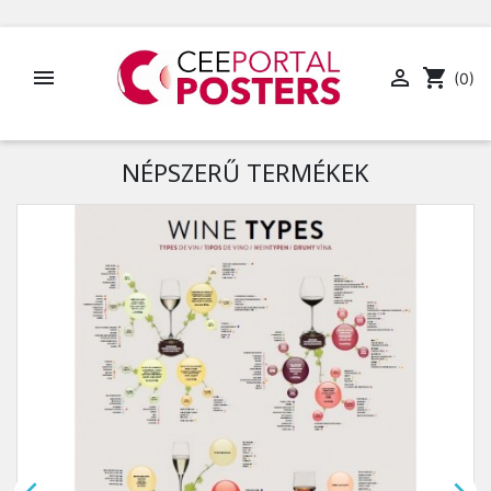


shopping_cart
(0)
NÉPSZERŰ TERMÉKEK