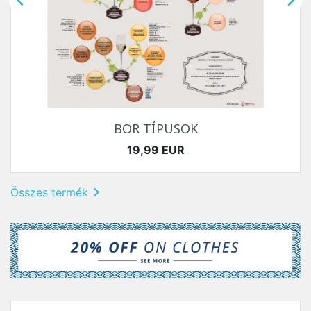


BOR TÍPUSOK
Ár
19,99 EUR

Összes termék