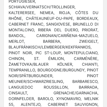
PORTUGIESER,
SCHIAVA/VERNATSCH/TROLLINGER,
KALTERERSEE, NEMEA, RIOJA, CÔTES DU
RHÔNE, CHÂTEAUNEUF-DU-PAPE, BORDEAUX,
CABERNET FRANC, SANGIOVESE, BRUNELLO DI
MONTALCINO, RIBERA DEL DUERO, PRIORAT,
BANDOL, CARIGNAN/CARIÑENA-MAZUELO,
MERLOT, BARBERA, ZWEIGELT,
BLAUFRÄNKISCH/LEMBERGER/KEKFRANKOS,
PINOT NOIR, PIC ST-LOUP, MONTEPULCIANO,
CHINON, ST. ÉMILION, CARMÉNÈRE,
ŽAMETOVKA/BLAUER KÖLNER, CHIANTI,
TEMPRANILLO, BOURGOGNE/BURGUNDY, PINOT
NOIR/SPÄTBURGUNDER, PINOT
MEUNIER/SCHWARZRIESLING, BARBARESCO,
LANGUEDOC ROUSSILLON, BAIRRADA,
CINSAULT, GRENACHE/GARNACHA,
DORNFELDER, BAROLO, XYNOMAVRO, MELNIK
55, ALENTEJO, CABERNET SAUVIGNON,