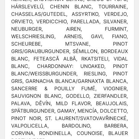
HÁRSLEVELŰ, CHENIN BLANC, TOURRAINE,
CHASSELAS/GUTEDEL, ASSYRTIKO, VERDEJO,
ORVIETO, VERDICCHIO, PARELLADA, SILVANER,
NEUBURGER, AIREN, FURMINT,
WELSCHRIESLING, ARNEIS, GAVI, FIANO,
SCHEUREBE, MTSVANE, PINOT
GRIS/GRAUBURGUNDER, SÉMILLON, BORDEAUX
BLANC, FETEASCĂ ALBĂ, RKATSITELI, VIDAL
BLANC, CHARDONNAY: UNOAKED, PINOT
BLANC/WEISSBURGUNDER, RIESLING, PINOT
GRIS, GARNACHA BLANCA/GARNAXTA BLANCA,
SANCERRE & POUILLY FUMÉ, VIOGNIER,
SAUVIGNON BLANC, GODELLO, ZIERFANDLER,
PALAVA, DĚVÍN, MILD FLAVOR, BEAUJOLAIS,
SPÄTBURGUNDER, GAMAY, MENCÍA, DOLCETTO,
PINOT NOIR, ST. LAURENT/SVATOVAVŘINECKÉ,
VALPOLICELLA, BARDOLINO, BARBERA,
CORVINA, RONDINELLA, COUNOISE, BLAUER