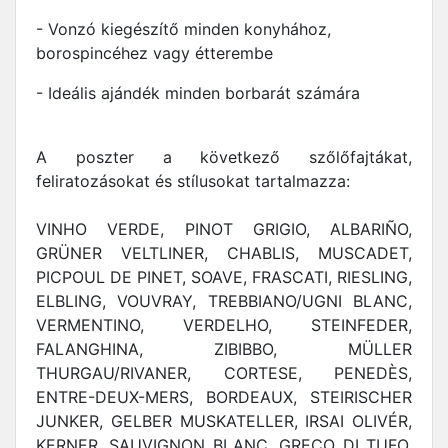
- Vonzó kiegészítő minden konyhához,
borospincéhez vagy étterembe
- Ideális ajándék minden borbarát számára
A poszter a következő szőlőfajtákat,
feliratozásokat és stílusokat tartalmazza:
VINHO VERDE, PINOT GRIGIO, ALBARIÑO,
GRÜNER VELTLINER, CHABLIS, MUSCADET,
PICPOUL DE PINET, SOAVE, FRASCATI, RIESLING,
ELBLING, VOUVRAY, TREBBIANO/UGNI BLANC,
VERMENTINO, VERDELHO, STEINFEDER,
FALANGHINA, ZIBIBBO, MÜLLER
THURGAU/RIVANER, CORTESE, PENEDÈS,
ENTRE-DEUX-MERS, BORDEAUX, STEIRISCHER
JUNKER, GELBER MUSKATELLER, IRSAI OLIVÉR,
KERNER, SAUVIGNON BLANC, GRECO DI TUFO,