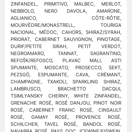
ZINFANDEL, PRIMITIVO, MALBEC, MERLOT,
NEBBIOLO, NERO DAVOLA, AMARONE,
AGLIANICO, CÔTE-RÔTIE,
MOURVÈDRE/MONASTRELL, TOURIGA
NACIONAL, MÉDOC, CAHORS, SHIRAZ/SYRAH,
PRIORAT, CABERNET SAUVIGNON, PINOTAGE,
DURIF/PETITE SIRAH, PETIT VERDOT,
NEGROAMARO, TANNAT, SAGRANTINO,
REFOŠK/REFOSCO, PLAVAC MALI, ASTI
SPUMANTE, MOSCATO, PROSECCO, SEKT,
PEZSGÖ, ESPUMANTE, CAVA, CRÉMANT,
CHAMPAGNE, TXAKOLI, SPARKLING SHIRAZ,
LAMBRUSCO, BRACHETTO DACQUI,
TSIMLYANSKY CHERNY, WHITE ZINFANDEL,
GRENACHE ROSÉ, ROSÉ DANJOU, PINOT NOIR
ROSÉ, CABERNET FRANC ROSÉ, CINSAULT
ROSÉ, GAMAY ROSÉ, PROVENCE ROSÉ,
SCHILCHER, TAVEL ROSÉ, BANDOL ROSÉ,
NAVARRA ROSÉ, PAYS DOC, ICEWINE/EISWEIN,