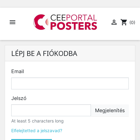


shopping_cart
(0)
LÉPJ BE A FIÓKODBA
Email
Jelszó
Megjelenítés
At least 5 characters long
Elfelejtetted a jelszavad?