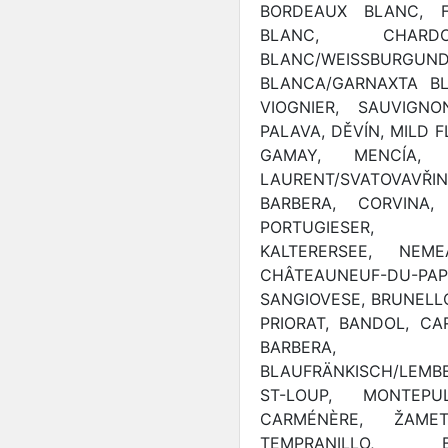
BORDEAUX BLANC, FE
BLANC, CHARD
BLANC/WEISSBURGUNDE
BLANCA/GARNAXTA BL
VIOGNIER, SAUVIGNO
PALAVA, DĚVÍN, MILD 
GAMAY, MENCÍA, 
LAURENT/SVATOVAVŘI
BARBERA, CORVINA,
PORTUGIESER, SC
KALTERERSEE, NE
CHÂTEAUNEUF-DU-PA
SANGIOVESE, BRUNELLO
PRIORAT, BANDOL, CA
BARBER
BLAUFRÄNKISCH/LEMBE
ST-LOUP, MONTEPU
CARMÉNÈRE, ŽAMET
TEMPRANILLO, B