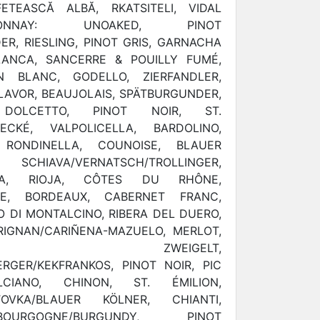
TEASCĂ ALBĂ, RKATSITELI, VIDAL
ONNAY: UNOAKED, PINOT
R, RIESLING, PINOT GRIS, GARNACHA
ANCA, SANCERRE & POUILLY FUMÉ,
N BLANC, GODELLO, ZIERFANDLER,
FLAVOR, BEAUJOLAIS, SPÄTBURGUNDER,
DOLCETTO, PINOT NOIR, ST.
NECKÉ, VALPOLICELLA, BARDOLINO,
 RONDINELLA, COUNOISE, BLAUER
HIAVA/VERNATSCH/TROLLINGER,
MEA, RIOJA, CÔTES DU RHÔNE,
PE, BORDEAUX, CABERNET FRANC,
 DI MONTALCINO, RIBERA DEL DUERO,
RIGNAN/CARIÑENA-MAZUELO, MERLOT,
A, ZWEIGELT,
RGER/KEKFRANKOS, PINOT NOIR, PIC
LCIANO, CHINON, ST. ÉMILION,
OVKA/BLAUER KÖLNER, CHIANTI,
OURGOGNE/BURGUNDY, PINOT