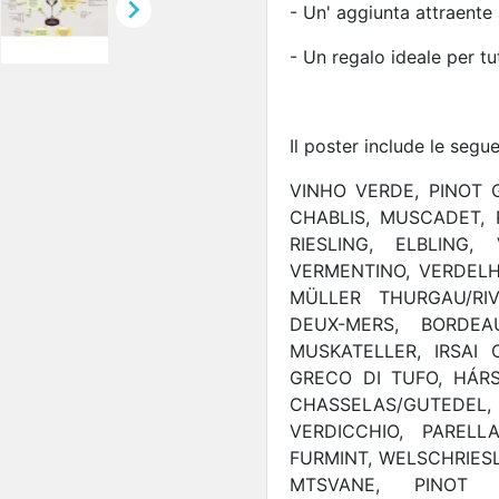

- Un' aggiunta attraente 
- Un regalo ideale per tut
Il poster include le segue
VINHO VERDE, PINOT G
CHABLIS, MUSCADET, P
RIESLING, ELBLING,
VERMENTINO, VERDELHO
MÜLLER THURGAU/RIV
DEUX-MERS, BORDEA
MUSKATELLER, IRSAI 
GRECO DI TUFO, HÁRS
CHASSELAS/GUTEDEL
VERDICCHIO, PARELL
FURMINT, WELSCHRIESLI
MTSVANE, PINOT G