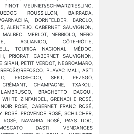
, PINOT MEUNIER/SCHWARZRIESLING,
UEDOC ROUSSILLON, BAIRRADA,
/GARNACHA, DORNFELDER, BAROLO,
5, ALENTEJO, CABERNET SAUVIGNON,
O, MALBEC, MERLOT, NEBBIOLO, NERO
E, AGLIANICO, CÔTE-RÔTIE,
ELL, TOURIGA NACIONAL, MÉDOC,
AH, PRIORAT, CABERNET SAUVIGNON,
TE SIRAH, PETIT VERDOT, NEGROAMARO,
REFOŠK/REFOSCO, PLAVAC MALI, ASTI
TO, PROSECCO, SEKT, PEZSGÖ,
 CRÉMANT, CHAMPAGNE, TXAKOLI,
 LAMBRUSCO, BRACHETTO DACQUI,
 WHITE ZINFANDEL, GRENACHE ROSÉ,
 NOIR ROSÉ, CABERNET FRANC ROSÉ,
Y ROSÉ, PROVENCE ROSÉ, SCHILCHER,
 ROSÉ, NAVARRA ROSÉ, PAYS DOC,
, MOSCATO DASTI, VENDANGES