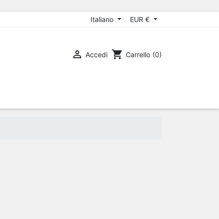
Italiano
EUR €

shopping_cart
Accedi
Carrello
(0)