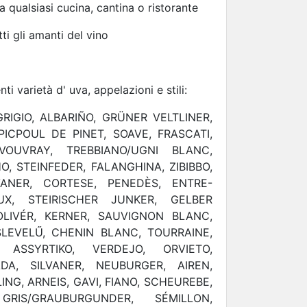
a qualsiasi cucina, cantina o ristorante
ti gli amanti del vino
nti varietà d' uva, appelazioni e stili:
RIGIO, ALBARIÑO, GRÜNER VELTLINER,
ICPOUL DE PINET, SOAVE, FRASCATI,
 VOUVRAY, TREBBIANO/UGNI BLANC,
, STEINFEDER, FALANGHINA, ZIBIBBO,
ANER, CORTESE, PENEDÈS, ENTRE-
UX, STEIRISCHER JUNKER, GELBER
OLIVÉR, KERNER, SAUVIGNON BLANC,
LEVELŰ, CHENIN BLANC, TOURRAINE,
, ASSYRTIKO, VERDEJO, ORVIETO,
ADA, SILVANER, NEUBURGER, AIREN,
NG, ARNEIS, GAVI, FIANO, SCHEUREBE,
RIS/GRAUBURGUNDER, SÉMILLON,