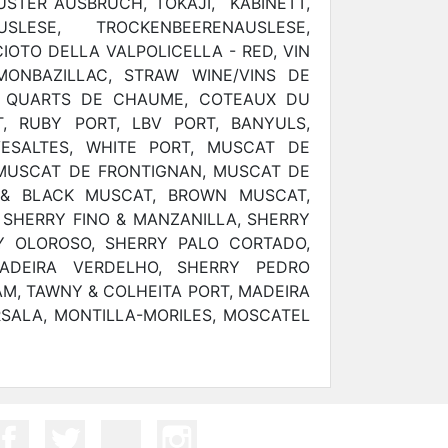
USTER AUSBRUCH, TOKAJI, KABINETT,
USLESE, TROCKENBEERENAUSLESE,
CIOTO DELLA VALPOLICELLA - RED, VIN
MONBAZILLAC, STRAW WINE/VINS DE
A, QUARTS DE CHAUME, COTEAUX DU
T, RUBY PORT, LBV PORT, BANYULS,
VESALTES, WHITE PORT, MUSCAT DE
 MUSCAT DE FRONTIGNAN, MUSCAT DE
 & BLACK MUSCAT, BROWN MUSCAT,
SHERRY FINO & MANZANILLA, SHERRY
Y OLOROSO, SHERRY PALO CORTADO,
MADEIRA VERDELHO, SHERRY PEDRO
M, TAWNY & COLHEITA PORT, MADEIRA
SALA, MONTILLA-MORILES, MOSCATEL