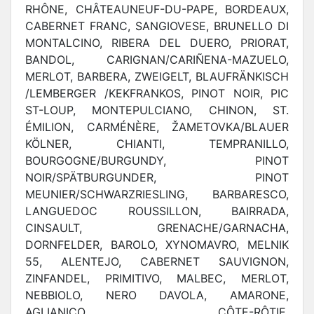
RHÔNE, CHÂTEAUNEUF-DU-PAPE, BORDEAUX,
CABERNET FRANC, SANGIOVESE, BRUNELLO DI
MONTALCINO, RIBERA DEL DUERO, PRIORAT,
BANDOL, CARIGNAN/CARIÑENA-MAZUELO,
MERLOT, BARBERA, ZWEIGELT, BLAUFRÄNKISCH
/LEMBERGER /KEKFRANKOS, PINOT NOIR, PIC
ST-LOUP, MONTEPULCIANO, CHINON, ST.
ÉMILION, CARMÉNÈRE, ŽAMETOVKA/BLAUER
KÖLNER, CHIANTI, TEMPRANILLO,
BOURGOGNE/BURGUNDY, PINOT
NOIR/SPÄTBURGUNDER, PINOT
MEUNIER/SCHWARZRIESLING, BARBARESCO,
LANGUEDOC ROUSSILLON, BAIRRADA,
CINSAULT, GRENACHE/GARNACHA,
DORNFELDER, BAROLO, XYNOMAVRO, MELNIK
55, ALENTEJO, CABERNET SAUVIGNON,
ZINFANDEL, PRIMITIVO, MALBEC, MERLOT,
NEBBIOLO, NERO DAVOLA, AMARONE,
AGLIANICO, CÔTE-RÔTIE,