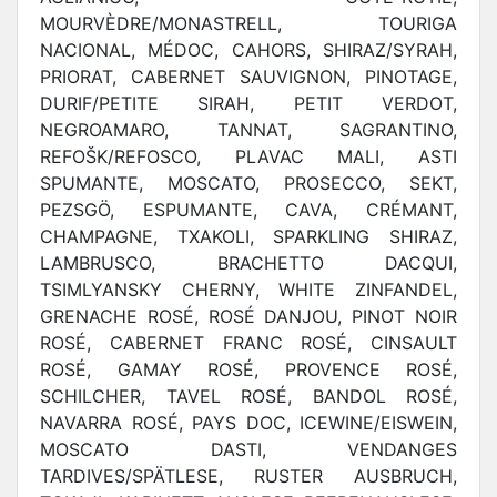
MOURVÈDRE/MONASTRELL, TOURIGA
NACIONAL, MÉDOC, CAHORS, SHIRAZ/SYRAH,
PRIORAT, CABERNET SAUVIGNON, PINOTAGE,
DURIF/PETITE SIRAH, PETIT VERDOT,
NEGROAMARO, TANNAT, SAGRANTINO,
REFOŠK/REFOSCO, PLAVAC MALI, ASTI
SPUMANTE, MOSCATO, PROSECCO, SEKT,
PEZSGÖ, ESPUMANTE, CAVA, CRÉMANT,
CHAMPAGNE, TXAKOLI, SPARKLING SHIRAZ,
LAMBRUSCO, BRACHETTO DACQUI,
TSIMLYANSKY CHERNY, WHITE ZINFANDEL,
GRENACHE ROSÉ, ROSÉ DANJOU, PINOT NOIR
ROSÉ, CABERNET FRANC ROSÉ, CINSAULT
ROSÉ, GAMAY ROSÉ, PROVENCE ROSÉ,
SCHILCHER, TAVEL ROSÉ, BANDOL ROSÉ,
NAVARRA ROSÉ, PAYS DOC, ICEWINE/EISWEIN,
MOSCATO DASTI, VENDANGES
TARDIVES/SPÄTLESE, RUSTER AUSBRUCH,