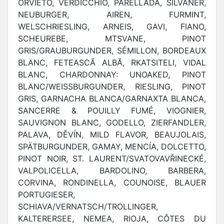
ORVIETO, VERDICCHIO, PARELLADA, SILVANER,
NEUBURGER, AIREN, FURMINT,
WELSCHRIESLING, ARNEIS, GAVI, FIANO,
SCHEUREBE, MTSVANE, PINOT
GRIS/GRAUBURGUNDER, SÉMILLON, BORDEAUX
BLANC, FETEASCĂ ALBĂ, RKATSITELI, VIDAL
BLANC, CHARDONNAY: UNOAKED, PINOT
BLANC/WEISSBURGUNDER, RIESLING, PINOT
GRIS, GARNACHA BLANCA/GARNAXTA BLANCA,
SANCERRE & POUILLY FUMÉ, VIOGNIER,
SAUVIGNON BLANC, GODELLO, ZIERFANDLER,
PALAVA, DĚVÍN, MILD FLAVOR, BEAUJOLAIS,
SPÄTBURGUNDER, GAMAY, MENCÍA, DOLCETTO,
PINOT NOIR, ST. LAURENT/SVATOVAVŘINECKÉ,
VALPOLICELLA, BARDOLINO, BARBERA,
CORVINA, RONDINELLA, COUNOISE, BLAUER
PORTUGIESER,
SCHIAVA/VERNATSCH/TROLLINGER,
KALTERERSEE, NEMEA, RIOJA, CÔTES DU