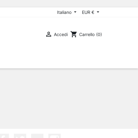
Italiano
EUR €

shopping_cart
Accedi
Carrello
(0)