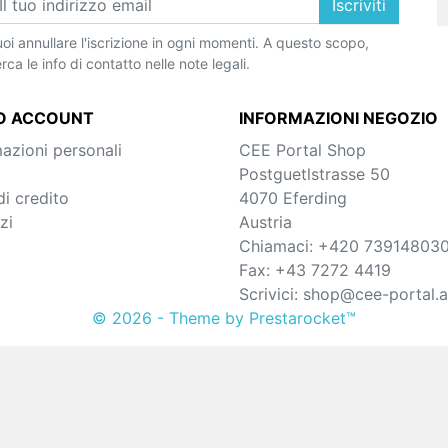
Iscriviti
oi annullare l'iscrizione in ogni momenti. A questo scopo,
rca le info di contatto nelle note legali.
UO ACCOUNT
INFORMAZIONI NEGOZIO
azioni personali
CEE Portal Shop
Postguetlstrasse 50
i credito
4070 Eferding
zi
Austria
Chiamaci:
+420 73914803
Fax:
+43 7272 4419
Scrivici:
shop@cee-portal.a
© 2026 - Theme by Prestarocket™