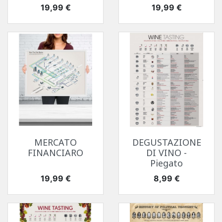
Prezzo
Prezzo
19,99 €
19,99 €
MERCATO
DEGUSTAZIONE
FINANCIARO
DI VINO -
Piegato
Prezzo
Prezzo
19,99 €
8,99 €