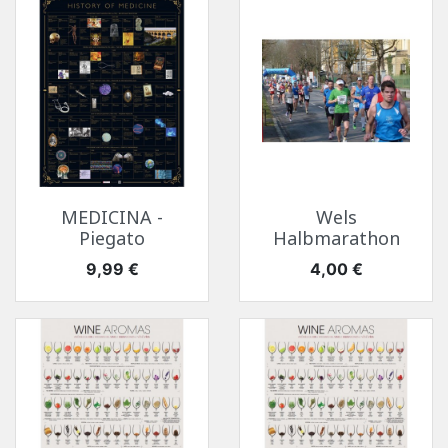
MEDICINA -
Wels
Piegato
Halbmarathon
Prezzo
Prezzo
9,99 €
4,00 €