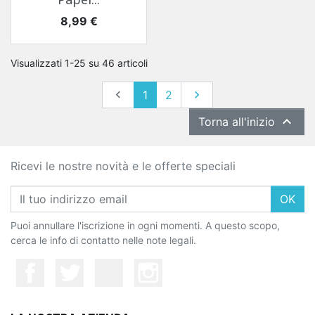
Prezzo
8,99 €
Visualizzati 1-25 su 46 articoli
Precedente
Successivo

1
2


Torna all'inizio
Ricevi le nostre novità e le offerte speciali
OK
Puoi annullare l'iscrizione in ogni momenti. A questo scopo,
cerca le info di contatto nelle note legali.