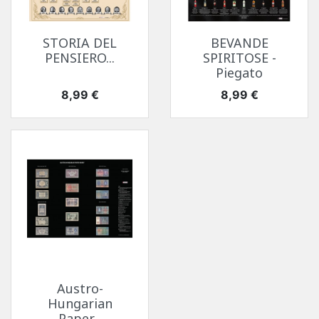
STORIA DEL
BEVANDE
PENSIERO...
SPIRITOSE -
Piegato
Prezzo
Prezzo
8,99 €
8,99 €
Austro-
Hungarian
Paper...