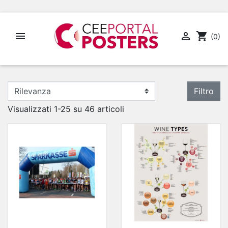


shopping_cart
(0)
Filtro
Visualizzati 1-25 su 46 articoli