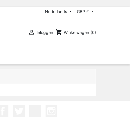
Nederlands
GBP £

shopping_cart
Inloggen
Winkelwagen
(0)