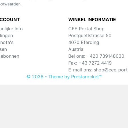
oorwaarden.
ACCOUNT
WINKEL INFORMATIE
nlijke Info
CEE Portal Shop
lingen
Postguetlstrasse 50
tnota's
4070 Eferding
sen
Austria
debonnen
Bel ons:
+420 739148030
Fax:
+43 7272 4419
E-mail ons:
shop@cee-porta
© 2026 - Theme by Prestarocket™