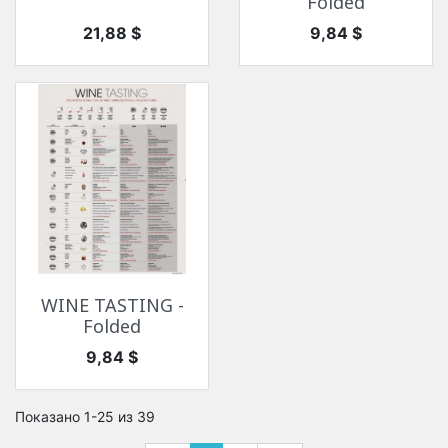
Folded
Цена
Цена
21,88 $
9,84 $
WINE TASTING -
Folded
Цена
9,84 $
Показано 1-25 из 39