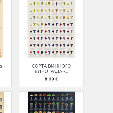
Быстрый просмотр

s -
СОРТА ВИННОГО
ВИНОГРАДА -...
Цена
8,99 €