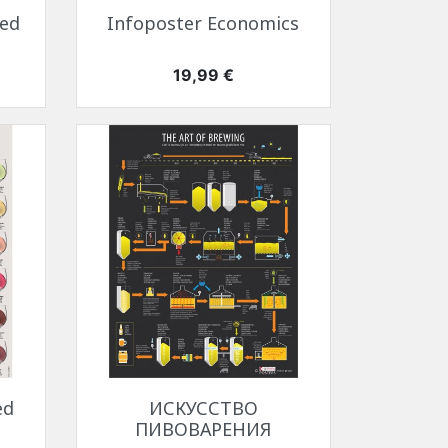
Быстрый просмотр

ed
Infoposter Economics
Цена
19,99 €
Быстрый просмотр

ed
ИСКУССТВО
ПИВОВАРЕНИЯ