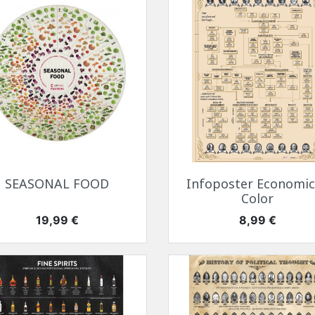
Быстрый просмотр
Быстрый просмотр


SEASONAL FOOD
Infoposter Economic
Color
Цена
Цена
19,99 €
8,99 €