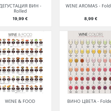
Быстрый просмотр
Быстрый просмотр


ДЕГУСТАЦИЯ ВИН -
WINE AROMAS - Fold
Rolled
Цена
Цена
19,99 €
8,99 €
Быстрый просмотр
Быстрый просмотр


WINE & FOOD
ВИНО ЦВЕТА - Fold