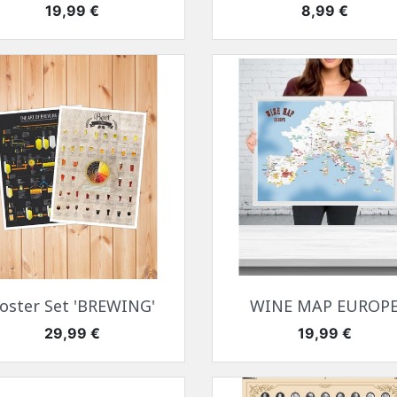
Цена
Цена
19,99 €
8,99 €
Быстрый просмотр
Быстрый просмотр


oster Set 'BREWING'
WINE MAP EUROP
Цена
Цена
29,99 €
19,99 €