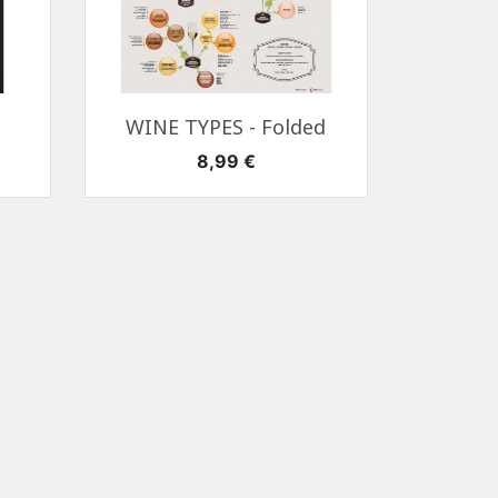
Быстрый просмотр

WINE TYPES - Folded
Цена
8,99 €