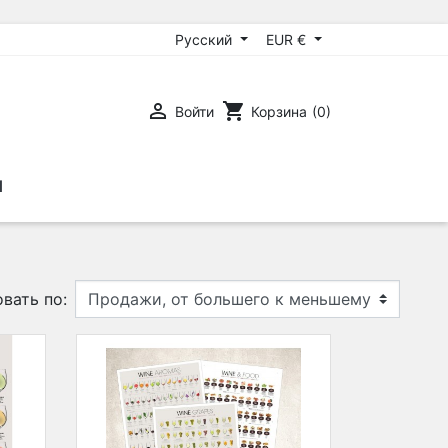
Русский
EUR €

shopping_cart
Войти
Корзина
(0)
Ы
вать по: