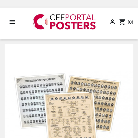


shopping_cart
(0)